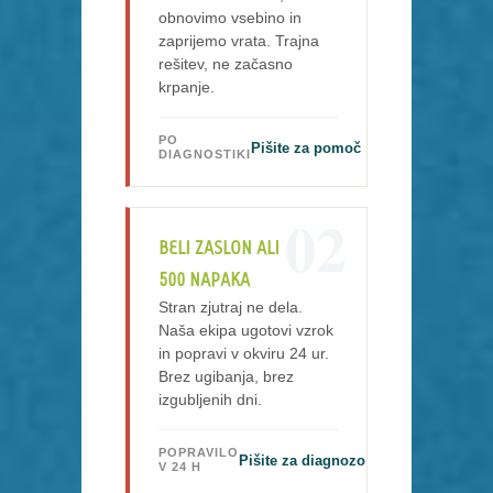
obnovimo vsebino in
zaprijemo vrata. Trajna
rešitev, ne začasno
krpanje.
PO
Pišite za pomoč
DIAGNOSTIKI
02
BELI ZASLON ALI
500 NAPAKA
Stran zjutraj ne dela.
Naša ekipa ugotovi vzrok
in popravi v okviru 24 ur.
Brez ugibanja, brez
izgubljenih dni.
POPRAVILO
Pišite za diagnozo
V 24 H