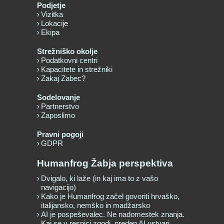
Podjetje
Vizitka
Lokacije
Ekipa
Strežniško okolje
Podatkovni centri
Kapacitete in strežniki
Zakaj Zabec?
Sodelovanje
Partnerstvo
Zaposlimo
Pravni pogoji
GDPR
Humanfrog Žabja perspektiva
Dvigalo, ki laže (in kaj ima to z vašo
navigacijo)
Kako je Humanfrog začel govoriti hrvaško,
italijansko, nemško in madžarsko
AI je pospeševalec. Ne nadomestek znanja.
Kaj se v resnici zgodi, preden AI ustvari