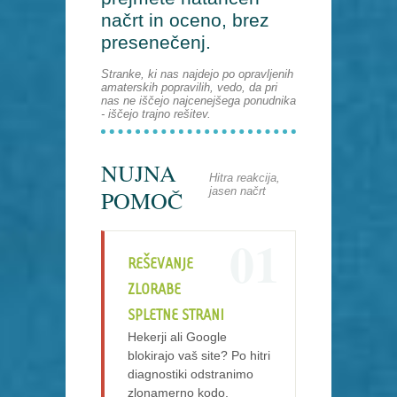
načrt in oceno, brez
presenečenj.
Stranke, ki nas najdejo po opravljenih
amaterskih popravilih, vedo, da pri
nas ne iščejo najcenejšega ponudnika
- iščejo trajno rešitev.
NUJNA
Hitra reakcija,
jasen načrt
POMOČ
01
REŠEVANJE
ZLORABE
SPLETNE STRANI
Hekerji ali Google
blokirajo vaš site? Po hitri
diagnostiki odstranimo
zlonamerno kodo,