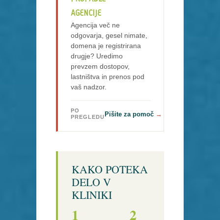
AGENCIJE
Agencija več ne
odgovarja, gesel nimate,
domena je registrirana
drugje? Uredimo
prevzem dostopov,
lastništva in prenos pod
vaš nadzor.
PO
Pišite za pomoč
PREGLEDU
KAKO POTEKA
DELO V
KLINIKI
1
2