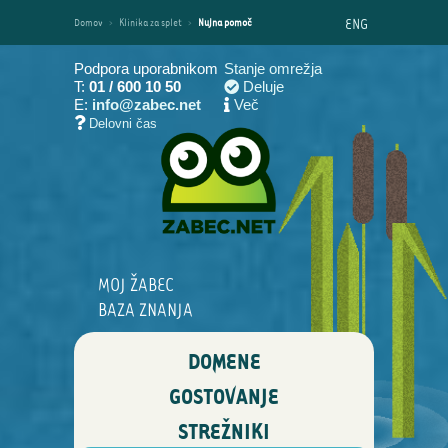
ENG
Domov
›
Klinika za splet
›
Nujna pomoč
Podpora uporabnikom
Stanje omrežja
T:
01 / 600 10 50
Deluje
E:
info@zabec.net
Več
Delovni čas
MOJ ŽABEC
BAZA ZNANJA
DOMENE
GOSTOVANJE
STREŽNIKI