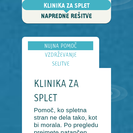
KLINIKA ZA SPLET
NAPREDNE REŠITVE
NUJNA POMOČ
VZDRŽEVANJE
SELITVE
KLINIKA ZA
SPLET
Pomoč, ko spletna
stran ne dela tako, kot
bi morala. Po pregledu
prejmete natančen