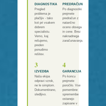
DIAGNOSTIKA
PREDRAČUN
Pregled
Po diagnostiki
problema je
prejmete
plačljiv - tako
predračun z
kot pri vsakem
natančno
dobrem
oceno obsega
specialistu.
in cene. Brez
Vemo, kaj
naknadnega
rešujemo,
zaračunavanja.
preden
ponudimo
rešitev.
3
4
IZVEDBA
GARANCIJA
Naša ekipa
Po koncu
odpravi vzrok,
prejmete
ne le simptom.
poročilo. Vse
Dokumentirano,
pomembne
sledljivo.
spremembe
ostanejo
zapisane v