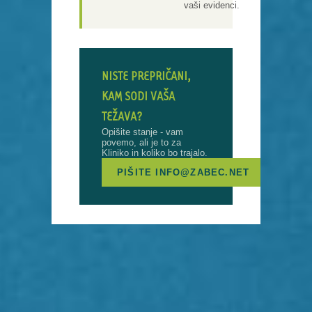
vaši evidenci.
NISTE PREPRIČANI,
KAM SODI VAŠA
TEŽAVA?
Opišite stanje - vam
povemo, ali je to za
Kliniko in koliko bo trajalo.
PIŠITE INFO@ZABEC.NET