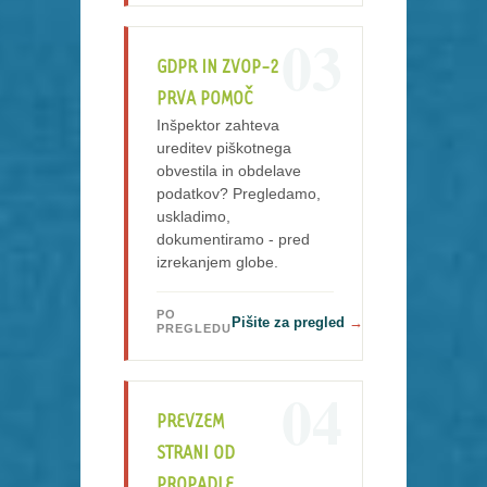
03
GDPR IN ZVOP-2
PRVA POMOČ
Inšpektor zahteva
ureditev piškotnega
obvestila in obdelave
podatkov? Pregledamo,
uskladimo,
dokumentiramo - pred
izrekanjem globe.
PO
Pišite za pregled
PREGLEDU
04
PREVZEM
STRANI OD
PROPADLE