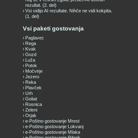
rezultat. (2. del)
Vsi vidijo AI rezultate. Nihče ne vidi kokpita.
(1. del)
Vsi paketi gostovanja
Paglavec
Rega
Kvak
Gozd
Luža
Potok
Močvirje
Jezero
Reka
Plavček
Urh
Goliat
Rosnica
Zeleni
Orjak
e-Poštno gostovanje Mrest
e-Poštno gostovanje Lokvanj
e-Poštno gostovanje Mlaka
e-Poštno gostovanje Ribnik