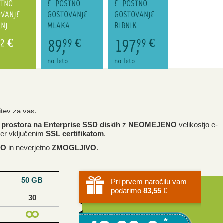
ŠTNO
E-POŠTNO
E-POŠTNO
E-POŠTNO
VANJE
GOSTOVANJE
GOSTOVANJE
GOSTOVANJE
NJ
MLAKA
RIBNIK
MREST
89,
197,
14,
2
€
99
€
99
€
41
€
o
na leto
na leto
na leto
itev za vas.
 prostora na
Enterprise SSD diskih
z
NEOMEJENO
velikostjo e-
ter vključenim
SSL certifikatom
.
RO
in neverjetno
ZMOGLJIVO
.
50 GB
Pri prvem naročilu vam
podarimo
83,55
€
30
*