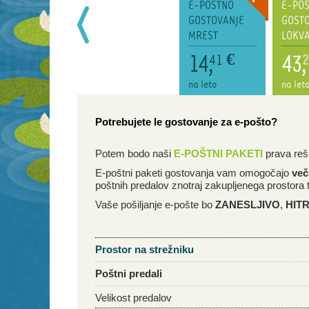
E-POŠTNO
E-POŠTNO
E-POŠTNO
E-PO
GOSTOVANJE
GOSTOVANJE
GOSTOVANJE
GOSTO
MLAKA
RIBNIK
MREST
LOKVA
89,
197,
14,
43,
99
€
99
€
41
€
2
na leto
na leto
na leto
na let
Potrebujete le gostovanje za e-pošto?
Potem bodo naši
E-POŠTNI PAKETI
prava reš
E-poštni paketi gostovanja vam omogočajo
več
poštnih predalov znotraj zakupljenega prostora 
Vaše pošiljanje e-pošte bo
ZANESLJIVO
,
HIT
Prostor na strežniku
Poštni predali
Velikost predalov