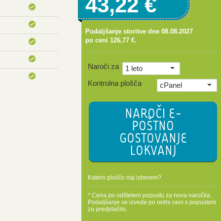
43
,
22
€
Podaljšanje storitve dne
08.08.2027
po ceni
126,77
€.
Naroči za
1 leto
Kontrolna plošča
cPanel
NAROČI E-
POŠTNO
GOSTOVANJE
LOKVANJ
Katero ploščo naj izberem?
* Cena po odštetem popustu za nova naročila.
Podaljšanje se izvede po redni ceni s popustom
za predplačilo.