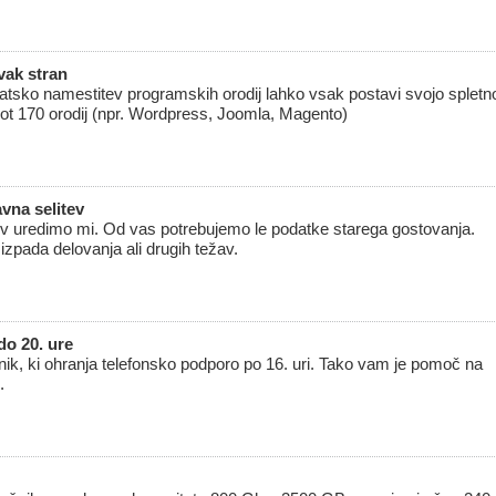
vak stran
sko namestitev programskih orodij lahko vsak postavi svojo spletn
ot 170 orodij (npr. Wordpress, Joomla, Magento)
vna selitev
ev uredimo mi. Od vas potrebujemo le podatke starega gostovanja.
izpada delovanja ali drugih težav.
do 20. ure
nik, ki ohranja telefonsko podporo po 16. uri. Tako vam je pomoč na
.