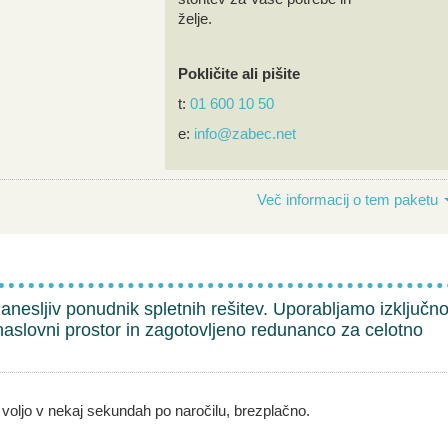
želje.
Pokličite ali pišite
t:
01 600 10 50
e:
info@zabec.net
Več informacij o tem paketu
zanesljiv ponudnik spletnih rešitev. Uporabljamo izključn
aslovni prostor in zagotovljeno redunanco za celotno
voljo v nekaj sekundah po naročilu, brezplačno.