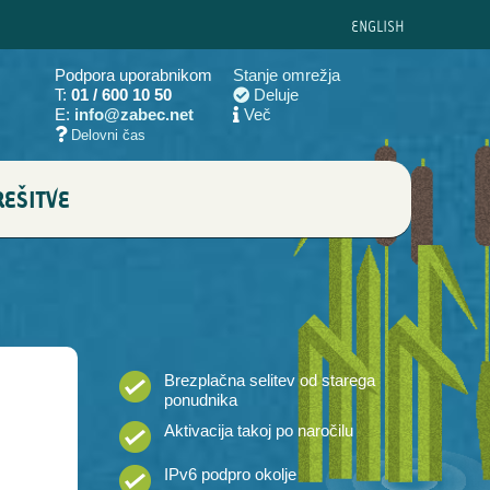
ENG
LISH
Podpora uporabnikom
Stanje omrežja
T:
01 / 600 10 50
Deluje
E:
info@zabec.net
Več
Delovni čas
EŠITVE
Brezplačna selitev od starega
ponudnika
Aktivacija takoj po naročilu
PAKET
PAKET
PAKET
IPv6 podpro okolje