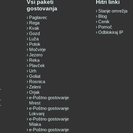
Vsi paketi
Hitri linki
gostovanja
Stanje omrežja
Blog
Paglavec
Cenik
Rega
Pomoč
Kvak
Odblokiraj IP
Gozd
Luža
Potok
Močvirje
Jezero
Reka
Plavček
Urh
Goliat
Rosnica
Zeleni
.
Orjak
e-Poštno gostovanje
.
Mrest
.
e-Poštno gostovanje
Lokvanj
e-Poštno gostovanje
Mlaka
e-Poštno gostovanje