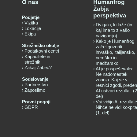
O nas
Humanfrog
Žabja
perspektiva
Podjetje
Vizitka
Dvigalo, ki laže (in
Lokacije
kaj ima to z vašo
Ekipa
navigacijo)
Kako je Humanfrog
Strežniško okolje
začel govoriti
Podatkovni centri
hrvaško, italijansko,
Kapacitete in
nemško in
strežniki
madžarsko
Zakaj Zabec?
AI je pospeševalec.
Ne nadomestek
Sodelovanje
znanja. Kaj se v
Partnerstvo
resnici zgodi, preden
Zaposlimo
AI ustvari rezultat. (2
del)
Pravni pogoji
Vsi vidijo AI rezultate
GDPR
Nihče ne vidi kokpita
(1. del)