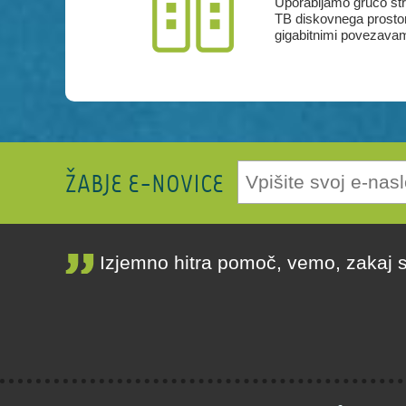
Uporabljamo gručo st
TB diskovnega prostor
gigabitnimi povezavam
ŽABJE E-NOVICE
Izjemno hitra pomoč, vemo, zakaj 