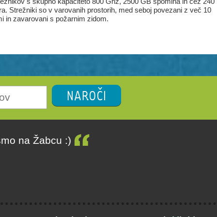
režnikov s skupno kapaciteto 800 Ghz, 2500 GB spomina in čez 240
a. Strežniki so v varovanih prostorih, med seboj povezani z več 10
i in zavarovani s požarnim zidom.
NAROČI
smo na Žabcu :)