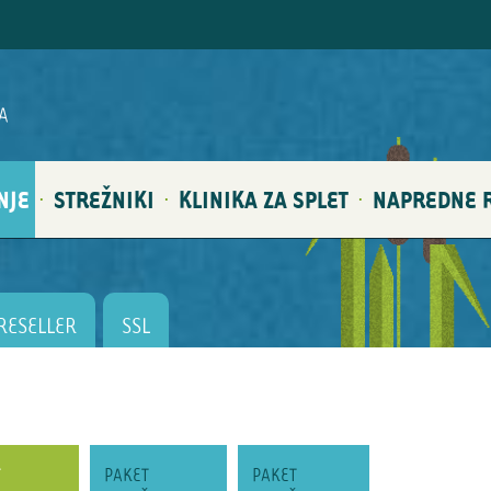
A
NJE
STREŽNIKI
KLINIKA ZA SPLET
NAPREDNE R
·
·
·
RESELLER
SSL
T
PAKET
PAKET
PAKET