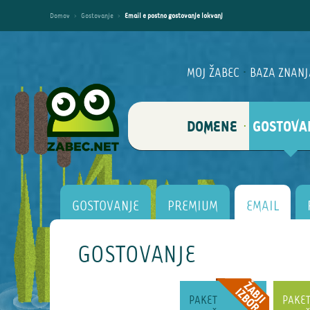
Domov
›
Gostovanje
›
Email e postno gostovanje lokvanj
MOJ ŽABEC
·
BAZA ZNANJ
DOMENE
GOSTOVA
·
GOSTOVANJE
PREMIUM
EMAIL
GOSTOVANJE
PAKET
PAKET
PAKET
PAKE