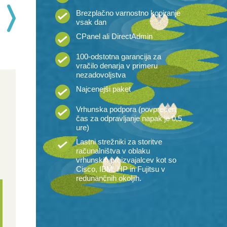
E-POŠTNO
E-POŠTNO
E-POŠTNO
Brezplačno varnostno kopiranje
GOSTOVANJE
GOSTOVANJE
GOSTOVANJE
vsak dan
LOKVANJ
MLAKA
RIBNIK
CPanel ali DirectAdmin
43,
89,
197,
22
€
99
€
99
€
100-odstotna garancija za
na leto
na leto
na leto
vračilo denarja v primeru
nezadovoljstva
Najcenejši paket
Vrhunska podpora (povprečen
čas za odpravljanje napak je 0,5
ure)
Lastni strežniki za storitve
računalništva v oblaku
vrhunskih proizvajalcev kot so
Cisco, IBM, HP in Fujitsu v
redunančnih okoljih.