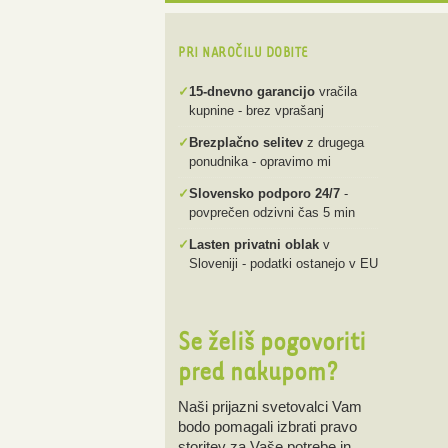
PRI NAROČILU DOBITE
✓
15-dnevno garancijo
vračila
kupnine - brez vprašanj
✓
Brezplačno selitev
z drugega
ponudnika - opravimo mi
✓
Slovensko podporo 24/7
-
povprečen odzivni čas 5 min
✓
Lasten privatni oblak
v
Sloveniji - podatki ostanejo v EU
Se želiš pogovoriti
pred nakupom?
Naši prijazni svetovalci Vam
bodo pomagali izbrati pravo
storitev za Vaše potrebe in