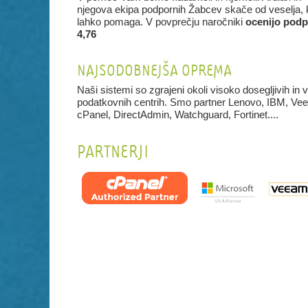
njegova ekipa podpornih Žabcev skače od veselja, k
lahko pomaga. V povprečju naročniki
ocenijo podp
4,76
NAJSODOBNEJŠA OPREMA
Naši sistemi so zgrajeni okoli visoko dosegljivih in 
podatkovnih centrih. Smo partner Lenovo, IBM, Ve
cPanel, DirectAdmin, Watchguard, Fortinet....
PARTNERJI