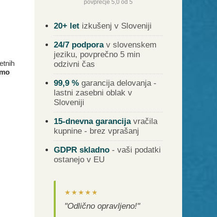
povprečje 5,0 od 5
20+ let
izkušenj v Sloveniji
24/7 podpora
v slovenskem
jeziku, povprečno 5 min
etnih
odzivni čas
emo
99,9 %
garancija delovanja -
lastni zasebni oblak v
Sloveniji
15-dnevna garancija
vračila
kupnine - brez vprašanj
GDPR skladno
- vaši podatki
ostanejo v EU
★★★★★
"Odlično opravljeno!"