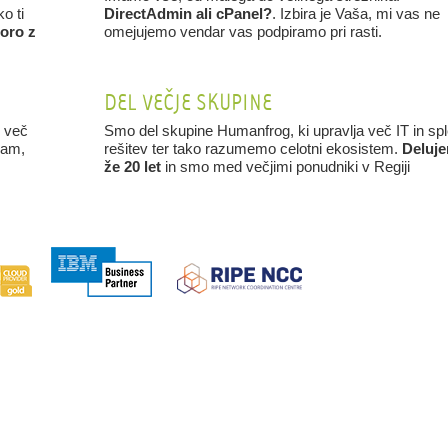
o ti
DirectAdmin ali cPanel?
. Izbira je Vaša, mi vas ne
oro z
omejujemo vendar vas podpiramo pri rasti.
DEL VEČJE SKUPINE
v več
Smo del skupine Humanfrog, ki upravlja več IT in spl
eam,
rešitev ter tako razumemo celotni ekosistem.
Deluj
že 20 let
in smo med večjimi ponudniki v Regiji