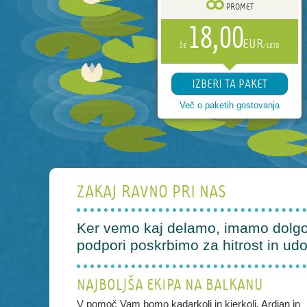
PROMET
18,00
EUR
ŽE
/LETO
IZBERI TA PAKET
Več o paketih gostovanja
ZAKAJ RAVNO PRI NAS
Ker vemo kaj delamo, imamo dolgol
podpori poskrbimo za hitrost in udo
NAJBOLJŠA EKIPA NA BALKANU
V pomoč Vam bomo kadarkoli in kjerkoli. Ardian in