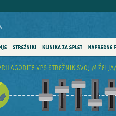
A
NJE
STREŽNIKI
KLINIKA ZA SPLET
NAPREDNE R
·
·
·
PRILAGODITE VPS STREŽNIK SVOJIM ŽELJA