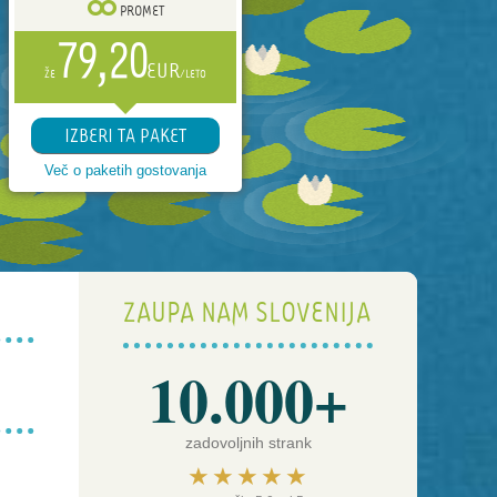
PROMET
79,20
EUR
ŽE
/LETO
IZBERI TA PAKET
Več o paketih gostovanja
ZAUPA NAM SLOVENIJA
10.000+
zadovoljnih strank
★★★★★