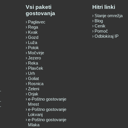
Vsi paketi
Hitri linki
gostovanja
Stanje omrežja
Blog
Paglavec
Cenik
Rega
Pomoč
Kvak
Odblokiraj IP
Gozd
Luža
Potok
Močvirje
Jezero
Reka
Plavček
Urh
Goliat
Rosnica
Zeleni
.
Orjak
e-Poštno gostovanje
.
Mrest
.
e-Poštno gostovanje
Lokvanj
e-Poštno gostovanje
Mlaka