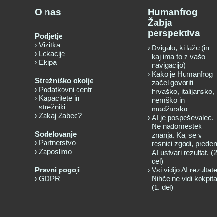
O nas
Humanfrog
Žabja
perspektiva
Podjetje
Vizitka
Dvigalo, ki laže (in
Lokacije
kaj ima to z vašo
Ekipa
navigacijo)
Kako je Humanfrog
Strežniško okolje
začel govoriti
Podatkovni centri
hrvaško, italijansko,
Kapacitete in
nemško in
strežniki
madžarsko
Zakaj Zabec?
AI je pospeševalec.
Ne nadomestek
Sodelovanje
znanja. Kaj se v
Partnerstvo
resnici zgodi, preden
Zaposlimo
AI ustvari rezultat. (2
del)
Pravni pogoji
Vsi vidijo AI rezultate
GDPR
Nihče ne vidi kokpita
(1. del)