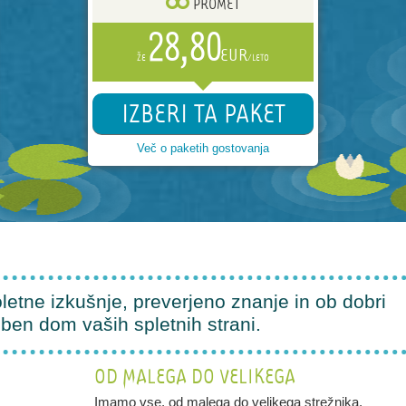
PROMET
28,80
EUR
ŽE
/LETO
IZBERI TA PAKET
Več o paketih gostovanja
etne izkušnje, preverjeno znanje in ob dobri
ben dom vaših spletnih strani.
OD MALEGA DO VELIKEGA
Imamo vse, od malega do velikega strežnika.