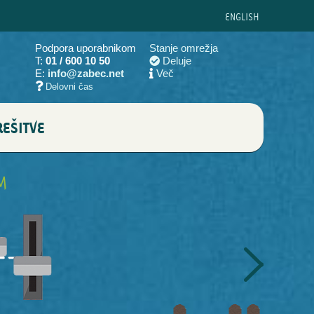
ENG
LISH
Podpora uporabnikom
Stanje omrežja
T:
01 / 600 10 50
Deluje
E:
info@zabec.net
Več
Delovni čas
EŠITVE
M