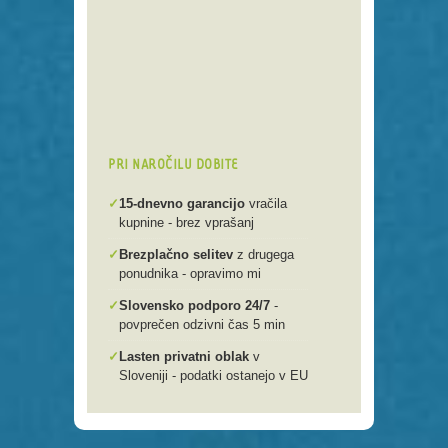
Preko 250 domenskih končnic
Varna, hitra in enostavna
registracija
Brezplačen prenos .si domen v
našo spletno mlako
PRI NAROČILU DOBITE
✓
15-dnevno garancijo
vračila
kupnine - brez vprašanj
✓
Brezplačno selitev
z drugega
ponudnika - opravimo mi
✓
Slovensko podporo 24/7
-
povprečen odzivni čas 5 min
✓
Lasten privatni oblak
v
Sloveniji - podatki ostanejo v EU