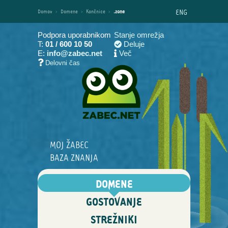
ENG
Domov
›
Domene
›
Končnice
›
.zone
Podpora uporabnikom
Stanje omrežja
T:
01 / 600 10 50
Deluje
E:
info@zabec.net
Več
Delovni čas
MOJ ŽABEC
BAZA ZNANJA
DOMENE
GOSTOVANJE
STREŽNIKI