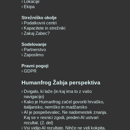
Lokacije
Ekipa
Strežniško okolje
Podatkovni centri
Kapacitete in strežniki
Zakaj Zabec?
Sodelovanje
Partnerstvo
Zaposlimo
Pravni pogoji
GDPR
Humanfrog Žabja perspektiva
Dvigalo, ki laže (in kaj ima to z vašo
navigacijo)
Kako je Humanfrog začel govoriti hrvaško,
italijansko, nemško in madžarsko
AI je pospeševalec. Ne nadomestek znanja.
Kaj se v resnici zgodi, preden AI ustvari
rezultat. (2. del)
Vsi vidijo AI rezultate. Nihče ne vidi kokpita.