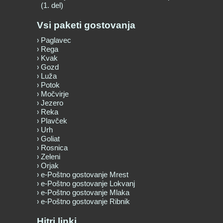
(1. del)
Vsi paketi gostovanja
Paglavec
Rega
Kvak
Gozd
Luža
Potok
Močvirje
Jezero
Reka
Plavček
Urh
Goliat
Rosnica
Zeleni
Orjak
e-Poštno gostovanje Mrest
e-Poštno gostovanje Lokvanj
e-Poštno gostovanje Mlaka
e-Poštno gostovanje Ribnik
Hitri linki