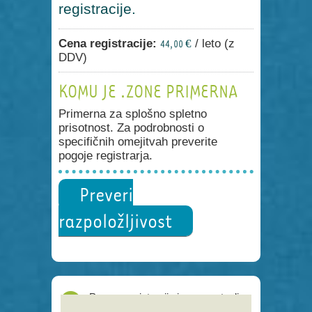
registracije.
Cena registracije:
/ leto (z
44,00 €
DDV)
KOMU JE .ZONE PRIMERNA
Primerna za splošno spletno
prisotnost. Za podrobnosti o
specifičnih omejitvah preverite
pogoje registrarja.
Preveri
razpoložljivost
Proces registracije je poenostavljen