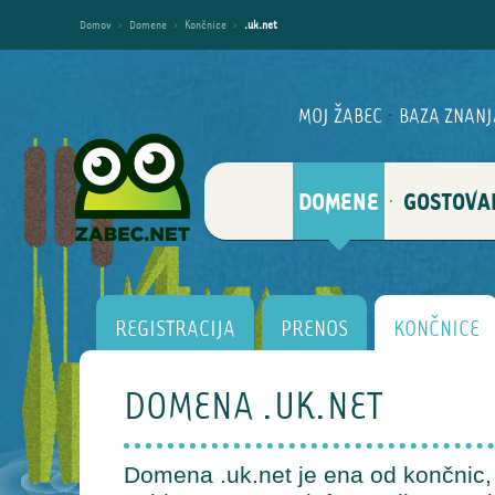
Domov
›
Domene
›
Končnice
›
.uk.net
MOJ ŽABEC
·
BAZA ZNANJ
DOMENE
GOSTOVA
·
REGISTRACIJA
PRENOS
KONČNICE
DOMENA .UK.NET
Domena .uk.net je ena od končnic, k