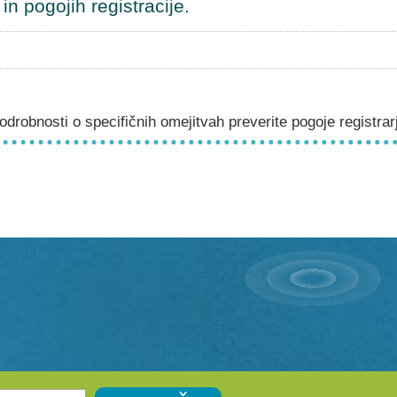
n pogojih registracije.
drobnosti o specifičnih omejitvah preverite pogoje registrar