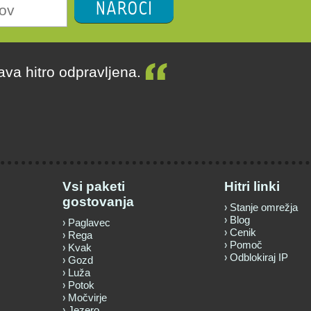
NAROČI
žava hitro odpravljena.
Vsi paketi
Hitri linki
gostovanja
Stanje omrežja
Blog
Paglavec
Cenik
Rega
Pomoč
Kvak
Odblokiraj IP
Gozd
Luža
Potok
Močvirje
Jezero