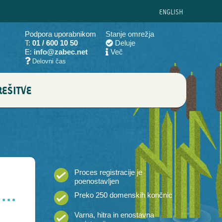
ENG
LISH
Podpora uporabnikom
Stanje omrežja
T:
01 / 600 10 50
Deluje
E:
info@zabec.net
Več
Delovni čas
EŠITVE
Proces registracije je
poenostavljen
Preko 250 domenskih končnic
Varna, hitra in enostavna