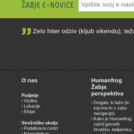
ŽABJE E-NOVICE
Zelo hiter odziv (kljub vikendu), te
O nas
Humanfrog
Žabja
perspektiva
Podjetje
Vizitka
Dvigalo, ki laže (in
Lokacije
kaj ima to z vašo
Ekipa
navigacijo)
Kako je Humanfrog
Strežniško okolje
začel govoriti
Podatkovni centri
hrvaško, italijansko,
Kapacitete in