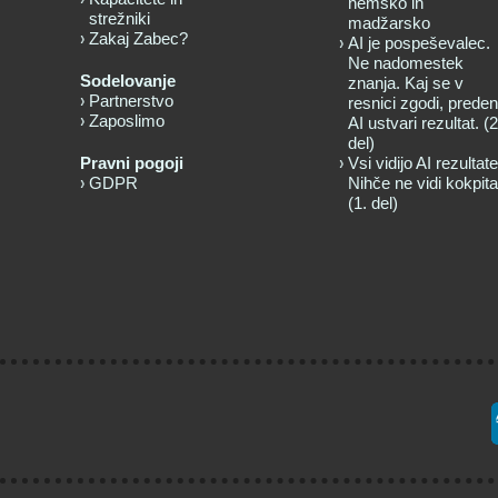
nemško in
strežniki
madžarsko
Zakaj Zabec?
AI je pospeševalec.
Ne nadomestek
Sodelovanje
znanja. Kaj se v
Partnerstvo
resnici zgodi, preden
Zaposlimo
AI ustvari rezultat. (2
del)
Pravni pogoji
Vsi vidijo AI rezultate
GDPR
Nihče ne vidi kokpita
(1. del)