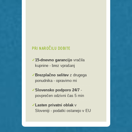
Preko 250 domenskih končnic
Varna, hitra in enostavna
registracija
Brezplačen prenos .si domen v
našo spletno mlako
PRI NAROČILU DOBITE
✓
15-dnevno garancijo
vračila
kupnine - brez vprašanj
✓
Brezplačno selitev
z drugega
ponudnika - opravimo mi
✓
Slovensko podporo 24/7
-
povprečen odzivni čas 5 min
✓
Lasten privatni oblak
v
Sloveniji - podatki ostanejo v EU