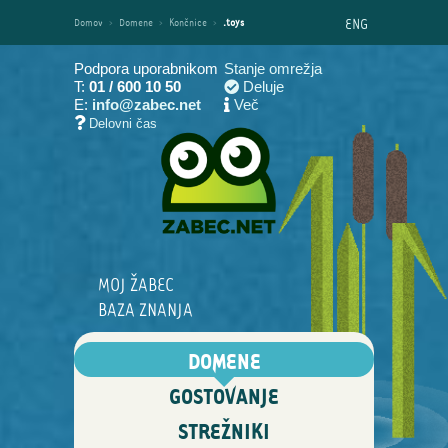
ENG
Domov
›
Domene
›
Končnice
›
.toys
Podpora uporabnikom
Stanje omrežja
T:
01 / 600 10 50
Deluje
E:
info@zabec.net
Več
Delovni čas
MOJ ŽABEC
BAZA ZNANJA
DOMENE
GOSTOVANJE
STREŽNIKI