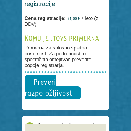
registracije.
Cena registracije:
/ leto (z
64,00 €
DDV)
KOMU JE .TOYS PRIMERNA
Primerna za splošno spletno
prisotnost. Za podrobnosti o
specifičnih omejitvah preverite
pogoje registrarja.
Preveri
razpoložljivost
Proces registracije je poenostavljen