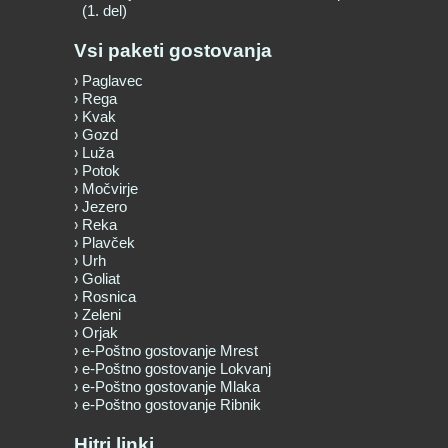
(1. del)
Vsi paketi gostovanja
Paglavec
Rega
Kvak
Gozd
Luža
Potok
Močvirje
Jezero
Reka
Plavček
Urh
Goliat
Rosnica
Zeleni
Orjak
e-Poštno gostovanje Mrest
e-Poštno gostovanje Lokvanj
e-Poštno gostovanje Mlaka
e-Poštno gostovanje Ribnik
Hitri linki