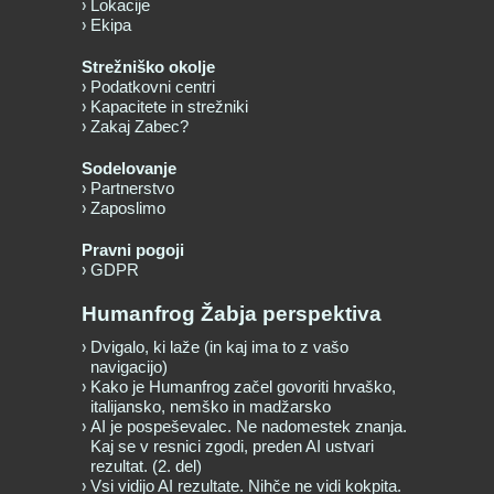
Lokacije
Ekipa
Strežniško okolje
Podatkovni centri
Kapacitete in strežniki
Zakaj Zabec?
Sodelovanje
Partnerstvo
Zaposlimo
Pravni pogoji
GDPR
Humanfrog Žabja perspektiva
Dvigalo, ki laže (in kaj ima to z vašo
navigacijo)
Kako je Humanfrog začel govoriti hrvaško,
italijansko, nemško in madžarsko
AI je pospeševalec. Ne nadomestek znanja.
Kaj se v resnici zgodi, preden AI ustvari
rezultat. (2. del)
Vsi vidijo AI rezultate. Nihče ne vidi kokpita.