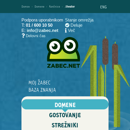
ENG
Domov
›
Domene
›
Končnice
›
.theater
Podpora uporabnikom
Stanje omrežja
T:
01 / 600 10 50
Deluje
E:
info@zabec.net
Več
Delovni čas
MOJ ŽABEC
BAZA ZNANJA
DOMENE
GOSTOVANJE
STREŽNIKI