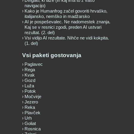
Dvigalo, ki laže (in kaj ima to z vašo
navigacijo)
Kako je Humanfrog začel govoriti hrvaško,
italijansko, nemško in madžarsko
AI je pospeševalec. Ne nadomestek znanja.
Kaj se v resnici zgodi, preden AI ustvari
rezultat. (2. del)
Vsi vidijo AI rezultate. Nihče ne vidi kokpita.
(1. del)
Vsi paketi gostovanja
Paglavec
Rega
Kvak
Gozd
Luža
Potok
Močvirje
Jezero
Reka
Plavček
Urh
Goliat
Rosnica