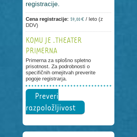
registracije.
Cena registracije:
/ leto (z
59,00 €
DDV)
KOMU JE .THEATER
PRIMERNA
Primerna za splošno spletno
prisotnost. Za podrobnosti o
specifičnih omejitvah preverite
pogoje registrarja.
Preveri
razpoložljivost