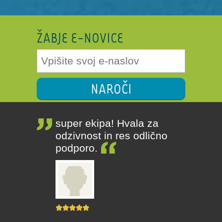
ŽABJE E-NOVICE
NAROČI
super ekipa! Hvala za
odzivnost in res odlično
podporo.