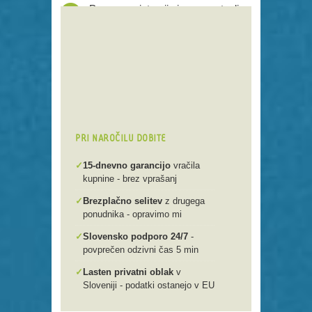
Proces registracije je poenostavljen
Preko 250 domenskih končnic
Varna, hitra in enostavna
registracija
Brezplačen prenos .si domen v
našo spletno mlako
PRI NAROČILU DOBITE
✓
15-dnevno garancijo
vračila
kupnine - brez vprašanj
✓
Brezplačno selitev
z drugega
ponudnika - opravimo mi
✓
Slovensko podporo 24/7
-
povprečen odzivni čas 5 min
✓
Lasten privatni oblak
v
Sloveniji - podatki ostanejo v EU