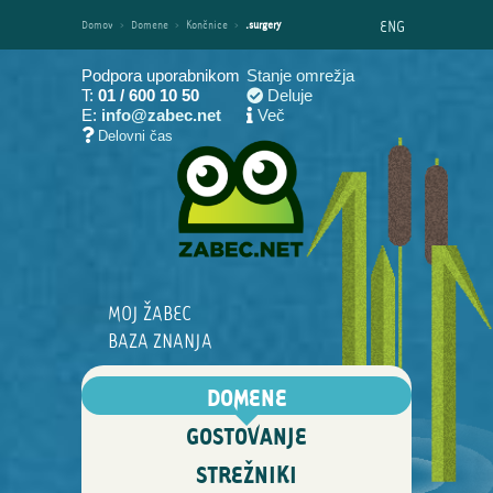
ENG
Domov
›
Domene
›
Končnice
›
.surgery
Podpora uporabnikom
Stanje omrežja
T:
01 / 600 10 50
Deluje
E:
info@zabec.net
Več
Delovni čas
MOJ ŽABEC
BAZA ZNANJA
DOMENE
GOSTOVANJE
STREŽNIKI