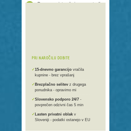
Proces registracije je poenostavljen
Preko 250 domenskih končnic
Varna, hitra in enostavna
registracija
Brezplačen prenos .si domen v
našo spletno mlako
PRI NAROČILU DOBITE
✓
15-dnevno garancijo
vračila
kupnine - brez vprašanj
✓
Brezplačno selitev
z drugega
ponudnika - opravimo mi
✓
Slovensko podporo 24/7
-
povprečen odzivni čas 5 min
✓
Lasten privatni oblak
v
Sloveniji - podatki ostanejo v EU