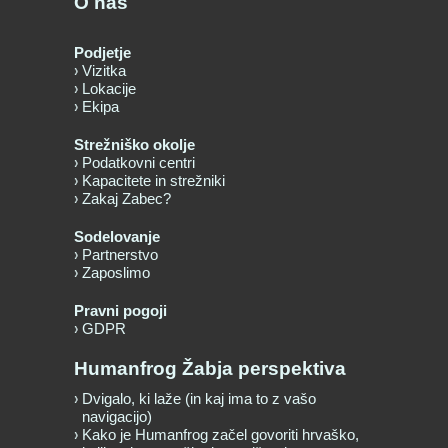
O nas
Podjetje
Vizitka
Lokacije
Ekipa
Strežniško okolje
Podatkovni centri
Kapacitete in strežniki
Zakaj Zabec?
Sodelovanje
Partnerstvo
Zaposlimo
Pravni pogoji
GDPR
Humanfrog Žabja perspektiva
Dvigalo, ki laže (in kaj ima to z vašo
navigacijo)
Kako je Humanfrog začel govoriti hrvaško,