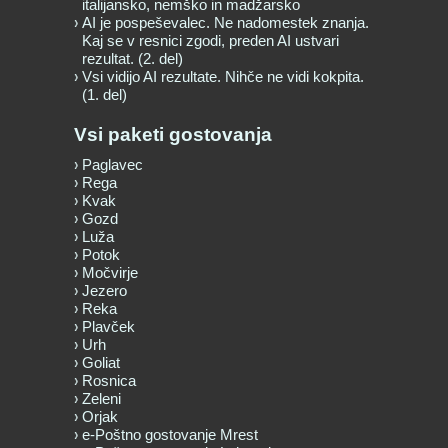
italijansko, nemško in madžarsko
AI je pospeševalec. Ne nadomestek znanja.
Kaj se v resnici zgodi, preden AI ustvari
rezultat. (2. del)
Vsi vidijo AI rezultate. Nihče ne vidi kokpita.
(1. del)
Vsi paketi gostovanja
Paglavec
Rega
Kvak
Gozd
Luža
Potok
Močvirje
Jezero
Reka
Plavček
Urh
Goliat
Rosnica
Zeleni
Orjak
e-Poštno gostovanje Mrest