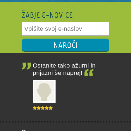
ŽABJE E-NOVICE
NAROČI
Ostanite tako ažurni in
prijazni še naprej!