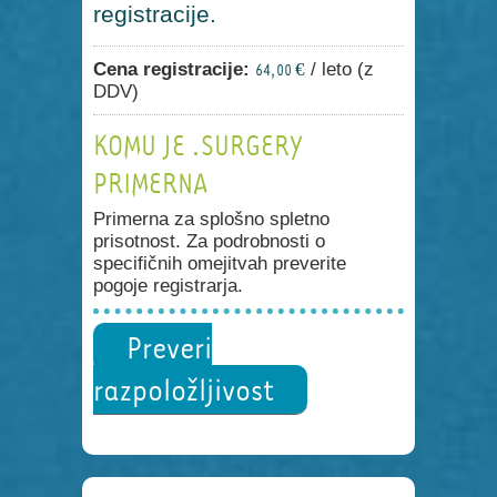
registracije.
Cena registracije:
/ leto (z
64,00 €
DDV)
KOMU JE .SURGERY
PRIMERNA
Primerna za splošno spletno
prisotnost. Za podrobnosti o
specifičnih omejitvah preverite
pogoje registrarja.
Preveri
razpoložljivost