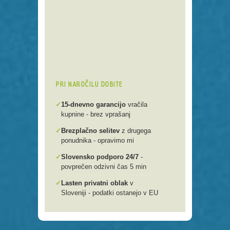
Preko 250 domenskih končnic
Varna, hitra in enostavna
registracija
Brezplačen prenos .si domen v
našo spletno mlako
PRI NAROČILU DOBITE
✓
15-dnevno garancijo
vračila
kupnine - brez vprašanj
✓
Brezplačno selitev
z drugega
ponudnika - opravimo mi
✓
Slovensko podporo 24/7
-
povprečen odzivni čas 5 min
✓
Lasten privatni oblak
v
Sloveniji - podatki ostanejo v EU