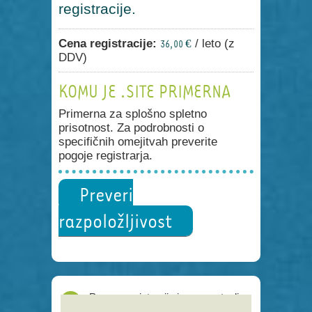
registracije.
Cena registracije:
/ leto (z
36,00 €
DDV)
KOMU JE .SITE PRIMERNA
Primerna za splošno spletno
prisotnost. Za podrobnosti o
specifičnih omejitvah preverite
pogoje registrarja.
Preveri
razpoložljivost
Proces registracije je poenostavljen