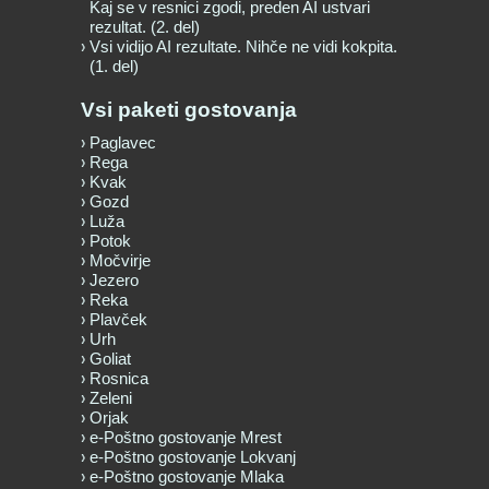
Kaj se v resnici zgodi, preden AI ustvari
rezultat. (2. del)
Vsi vidijo AI rezultate. Nihče ne vidi kokpita.
(1. del)
Vsi paketi gostovanja
Paglavec
Rega
Kvak
Gozd
Luža
Potok
Močvirje
Jezero
Reka
Plavček
Urh
Goliat
Rosnica
Zeleni
Orjak
e-Poštno gostovanje Mrest
e-Poštno gostovanje Lokvanj
e-Poštno gostovanje Mlaka