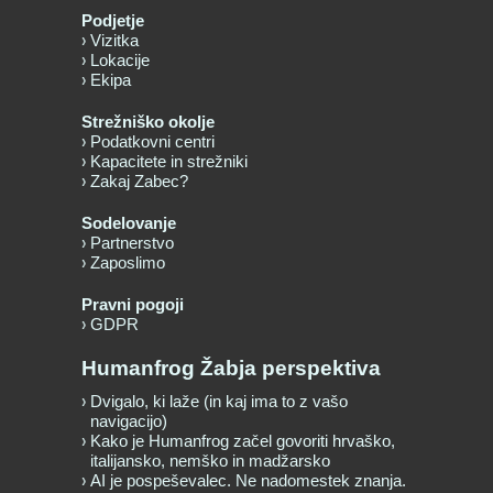
Podjetje
Vizitka
Lokacije
Ekipa
Strežniško okolje
Podatkovni centri
Kapacitete in strežniki
Zakaj Zabec?
Sodelovanje
Partnerstvo
Zaposlimo
Pravni pogoji
GDPR
Humanfrog Žabja perspektiva
Dvigalo, ki laže (in kaj ima to z vašo
navigacijo)
Kako je Humanfrog začel govoriti hrvaško,
italijansko, nemško in madžarsko
AI je pospeševalec. Ne nadomestek znanja.