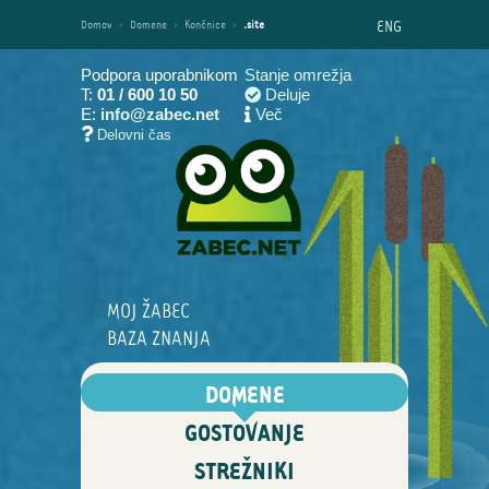
ENG
Domov
›
Domene
›
Končnice
›
.site
Podpora uporabnikom
Stanje omrežja
T:
01 / 600 10 50
Deluje
E:
info@zabec.net
Več
Delovni čas
MOJ ŽABEC
BAZA ZNANJA
DOMENE
GOSTOVANJE
STREŽNIKI