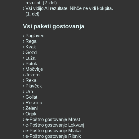
rezultat. (2. del)
Vsi vidijo AI rezultate. Nihče ne vidi kokpita.
(1. del)
Vsi paketi gostovanja
Paglavec
Rega
Kvak
Gozd
Luža
Potok
Močvirje
Jezero
Reka
Plavček
Urh
Goliat
Rosnica
Zeleni
Orjak
e-Poštno gostovanje Mrest
e-Poštno gostovanje Lokvanj
e-Poštno gostovanje Mlaka
e-Poštno gostovanje Ribnik