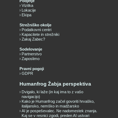
Podjetje
Vizitka
Lokacije
Ekipa
Strežniško okolje
Podatkovni centri
Kapacitete in strežniki
Zakaj Zabec?
Sodelovanje
Partnerstvo
Zaposlimo
Pravni pogoji
GDPR
Humanfrog Žabja perspektiva
Dvigalo, ki laže (in kaj ima to z vašo
navigacijo)
Kako je Humanfrog začel govoriti hrvaško,
italijansko, nemško in madžarsko
AI je pospeševalec. Ne nadomestek znanja.
Kaj se v resnici zgodi, preden AI ustvari