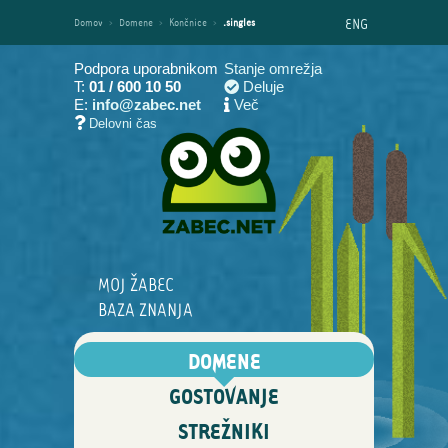
ENG
Domov
›
Domene
›
Končnice
›
.singles
Podpora uporabnikom
Stanje omrežja
T:
01 / 600 10 50
Deluje
E:
info@zabec.net
Več
Delovni čas
MOJ ŽABEC
BAZA ZNANJA
DOMENE
GOSTOVANJE
STREŽNIKI