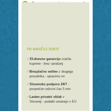
Proces registracije je poenostavljen
Preko 250 domenskih končnic
Varna, hitra in enostavna
registracija
Brezplačen prenos .si domen v
našo spletno mlako
PRI NAROČILU DOBITE
✓
15-dnevno garancijo
vračila
kupnine - brez vprašanj
✓
Brezplačno selitev
z drugega
ponudnika - opravimo mi
✓
Slovensko podporo 24/7
-
povprečen odzivni čas 5 min
✓
Lasten privatni oblak
v
Sloveniji - podatki ostanejo v EU