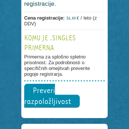
registracije.
Cena registracije:
/ leto (z
36,40 €
DDV)
KOMU JE .SINGLES
PRIMERNA
Primerna za splošno spletno
prisotnost. Za podrobnosti o
specifičnih omejitvah preverite
pogoje registrarja.
Preveri
razpoložljivost