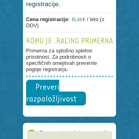
registracije.
Cena registracije:
/ leto (z
35,00 €
DDV)
KOMU JE .RACING PRIMERNA
Primerna za splošno spletno
prisotnost. Za podrobnosti o
specifičnih omejitvah preverite
pogoje registrarja.
Preveri
razpoložljivost
Proces registracije je poenostavljen