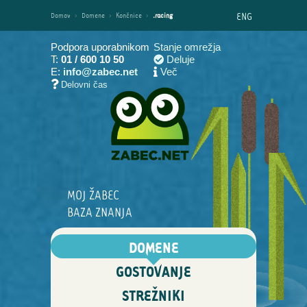
ENG
Domov
›
Domene
›
Končnice
›
.racing
Podpora uporabnikom
Stanje omrežja
T:
01 / 600 10 50
Deluje
E:
info@zabec.net
Več
Delovni čas
MOJ ŽABEC
BAZA ZNANJA
DOMENE
GOSTOVANJE
STREŽNIKI