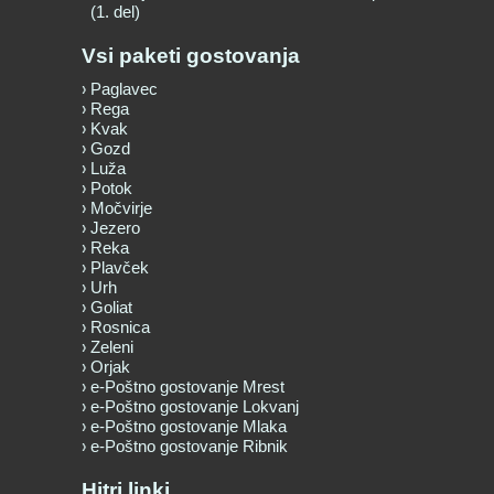
(1. del)
Vsi paketi gostovanja
Paglavec
Rega
Kvak
Gozd
Luža
Potok
Močvirje
Jezero
Reka
Plavček
Urh
Goliat
Rosnica
Zeleni
Orjak
e-Poštno gostovanje Mrest
e-Poštno gostovanje Lokvanj
e-Poštno gostovanje Mlaka
e-Poštno gostovanje Ribnik
Hitri linki