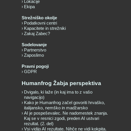
Lokacije
Ekipa
Strežniško okolje
Podatkovni centri
Kapacitete in strežniki
Zakaj Zabec?
Sodelovanje
Partnerstvo
Zaposlimo
Pravni pogoji
GDPR
Humanfrog Žabja perspektiva
Dvigalo, ki laže (in kaj ima to z vašo
navigacijo)
Kako je Humanfrog začel govoriti hrvaško,
italijansko, nemško in madžarsko
AI je pospeševalec. Ne nadomestek znanja.
Kaj se v resnici zgodi, preden AI ustvari
rezultat. (2. del)
Vsi vidijo AI rezultate. Nihče ne vidi kokpita.