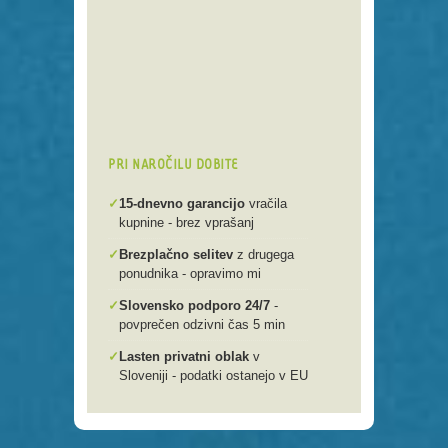
Preko 250 domenskih končnic
Varna, hitra in enostavna
registracija
Brezplačen prenos .si domen v
našo spletno mlako
PRI NAROČILU DOBITE
✓
15-dnevno garancijo
vračila
kupnine - brez vprašanj
✓
Brezplačno selitev
z drugega
ponudnika - opravimo mi
✓
Slovensko podporo 24/7
-
povprečen odzivni čas 5 min
✓
Lasten privatni oblak
v
Sloveniji - podatki ostanejo v EU