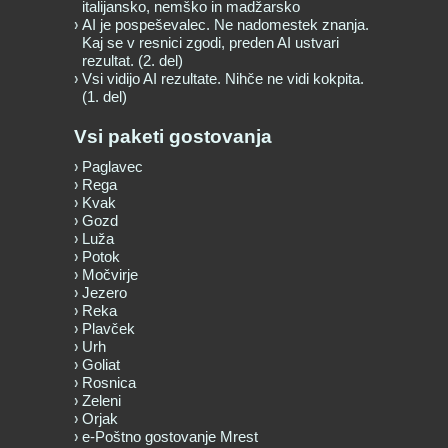
italijansko, nemško in madžarsko
AI je pospeševalec. Ne nadomestek znanja.
Kaj se v resnici zgodi, preden AI ustvari
rezultat. (2. del)
Vsi vidijo AI rezultate. Nihče ne vidi kokpita.
(1. del)
Vsi paketi gostovanja
Paglavec
Rega
Kvak
Gozd
Luža
Potok
Močvirje
Jezero
Reka
Plavček
Urh
Goliat
Rosnica
Zeleni
Orjak
e-Poštno gostovanje Mrest