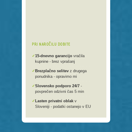
Preko 250 domenskih končnic
Varna, hitra in enostavna
registracija
Brezplačen prenos .si domen v
našo spletno mlako
PRI NAROČILU DOBITE
✓
15-dnevno garancijo
vračila
kupnine - brez vprašanj
✓
Brezplačno selitev
z drugega
ponudnika - opravimo mi
✓
Slovensko podporo 24/7
-
povprečen odzivni čas 5 min
✓
Lasten privatni oblak
v
Sloveniji - podatki ostanejo v EU