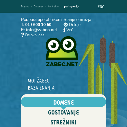
ENG
Domov
›
Domene
›
Končnice
›
.photography
Podpora uporabnikom
Stanje omrežja
T:
01 / 600 10 50
Deluje
E:
info@zabec.net
Več
Delovni čas
MOJ ŽABEC
BAZA ZNANJA
DOMENE
GOSTOVANJE
STREŽNIKI