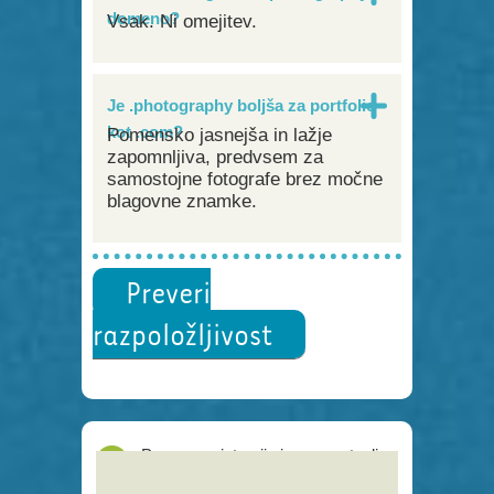
domeno?
Vsak. Ni omejitev.
Je .photography boljša za portfolio
kot .com?
Pomensko jasnejša in lažje
zapomnljiva, predvsem za
samostojne fotografe brez močne
blagovne znamke.
Preveri
razpoložljivost
Proces registracije je poenostavljen