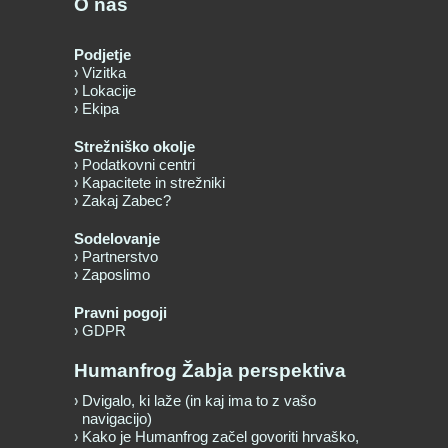
O nas
Podjetje
Vizitka
Lokacije
Ekipa
Strežniško okolje
Podatkovni centri
Kapacitete in strežniki
Zakaj Zabec?
Sodelovanje
Partnerstvo
Zaposlimo
Pravni pogoji
GDPR
Humanfrog Žabja perspektiva
Dvigalo, ki laže (in kaj ima to z vašo
navigacijo)
Kako je Humanfrog začel govoriti hrvaško,