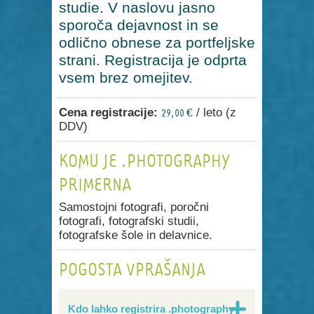
studie. V naslovu jasno
sporoča dejavnost in se
odlično obnese za portfeljske
strani. Registracija je odprta
vsem brez omejitev.
Cena registracije:
/ leto (z
29,00 €
DDV)
KOMU JE .PHOTOGRAPHY
PRIMERNA
Samostojni fotografi, poročni
fotografi, fotografski studii,
fotografske šole in delavnice.
POGOSTA VPRAŠANJA
Kdo lahko registrira .photography