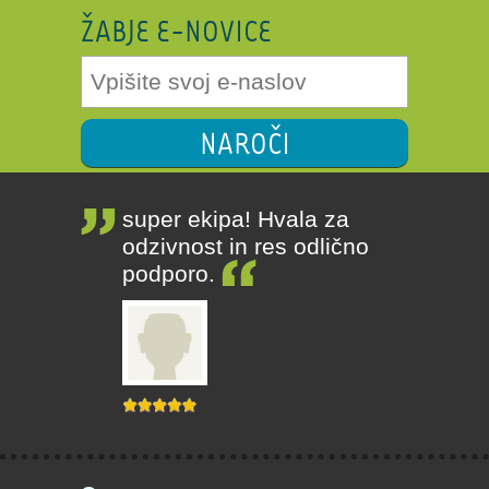
ŽABJE E-NOVICE
NAROČI
super ekipa! Hvala za
odzivnost in res odlično
podporo.