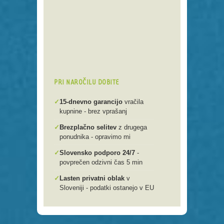
Preko 250 domenskih končnic
Varna, hitra in enostavna
registracija
Brezplačen prenos .si domen v
našo spletno mlako
PRI NAROČILU DOBITE
✓
15-dnevno garancijo
vračila
kupnine - brez vprašanj
✓
Brezplačno selitev
z drugega
ponudnika - opravimo mi
✓
Slovensko podporo 24/7
-
povprečen odzivni čas 5 min
✓
Lasten privatni oblak
v
Sloveniji - podatki ostanejo v EU