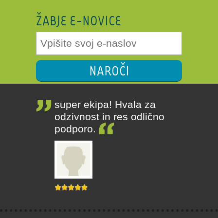
ŽABJE E-NOVICE
NAROČI
super ekipa! Hvala za
odzivnost in res odlično
podporo.