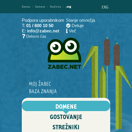
ENG
Domov
›
Domene
›
Končnice
›
.ong
Podpora uporabnikom
Stanje omrežja
T:
01 / 600 10 50
Deluje
E:
info@zabec.net
Več
Delovni čas
MOJ ŽABEC
BAZA ZNANJA
DOMENE
GOSTOVANJE
STREŽNIKI