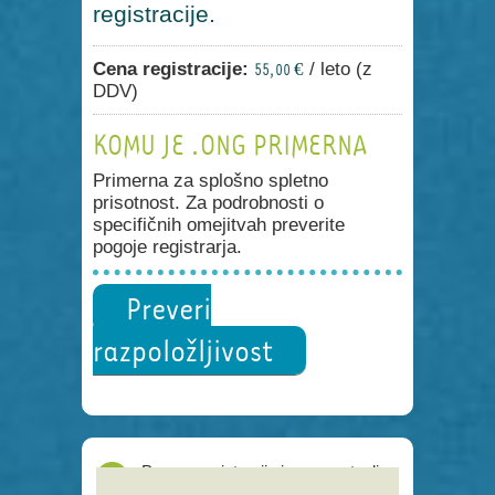
registracije.
Cena registracije:
/ leto (z
55,00 €
DDV)
KOMU JE .ONG PRIMERNA
Primerna za splošno spletno
prisotnost. Za podrobnosti o
specifičnih omejitvah preverite
pogoje registrarja.
Preveri
razpoložljivost
Proces registracije je poenostavljen