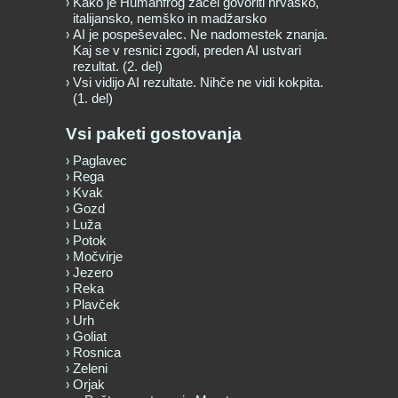
Kako je Humanfrog začel govoriti hrvaško,
italijansko, nemško in madžarsko
AI je pospeševalec. Ne nadomestek znanja.
Kaj se v resnici zgodi, preden AI ustvari
rezultat. (2. del)
Vsi vidijo AI rezultate. Nihče ne vidi kokpita.
(1. del)
Vsi paketi gostovanja
Paglavec
Rega
Kvak
Gozd
Luža
Potok
Močvirje
Jezero
Reka
Plavček
Urh
Goliat
Rosnica
Zeleni
Orjak