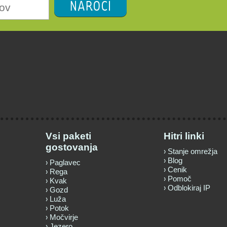
NAROČI
Vsi paketi
Hitri linki
gostovanja
Stanje omrežja
Blog
Paglavec
Cenik
Rega
Pomoč
Kvak
Odblokiraj IP
Gozd
Luža
Potok
Močvirje
Jezero