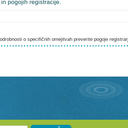
n pogojih registracije.
drobnosti o specifičnih omejitvah preverite pogoje registrar