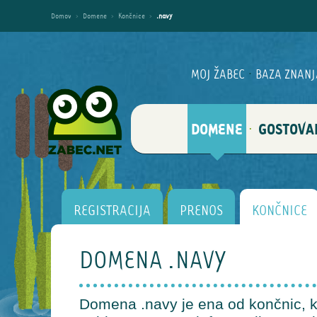
Domov
›
Domene
›
Končnice
›
.navy
MOJ ŽABEC
·
BAZA ZNANJ
DOMENE
GOSTOVA
·
REGISTRACIJA
PRENOS
KONČNICE
DOMENA .NAVY
Domena .navy je ena od končnic, ki 