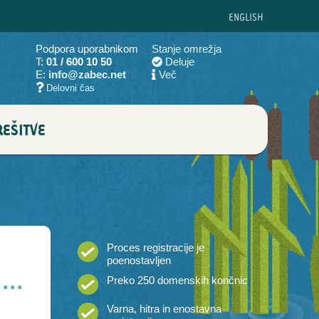
ENG
LISH
Podpora uporabnikom
Stanje omrežja
T:
01 / 600 10 50
Deluje
E:
info@zabec.net
Več
Delovni čas
EŠITVE
Proces registracije je
poenostavljen
Preko 250 domenskih končnic
Varna, hitra in enostavna