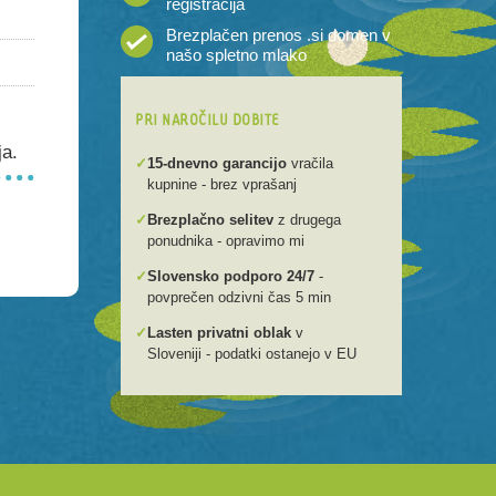
registracija
Brezplačen prenos .si domen v
našo spletno mlako
PRI NAROČILU DOBITE
ja.
✓
15-dnevno garancijo
vračila
kupnine - brez vprašanj
✓
Brezplačno selitev
z drugega
ponudnika - opravimo mi
✓
Slovensko podporo 24/7
-
povprečen odzivni čas 5 min
✓
Lasten privatni oblak
v
Sloveniji - podatki ostanejo v EU