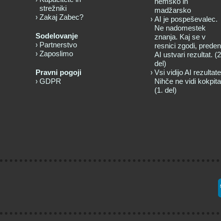
nemško in
strežniki
madžarsko
Zakaj Zabec?
AI je pospeševalec.
Ne nadomestek
Sodelovanje
znanja. Kaj se v
Partnerstvo
resnici zgodi, preden
Zaposlimo
AI ustvari rezultat. (2
del)
Pravni pogoji
Vsi vidijo AI rezultate
GDPR
Nihče ne vidi kokpita
(1. del)