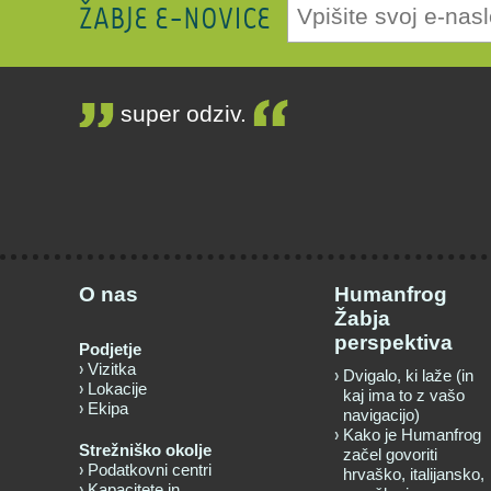
ŽABJE E-NOVICE
super odziv.
O nas
Humanfrog
Žabja
perspektiva
Podjetje
Vizitka
Dvigalo, ki laže (in
Lokacije
kaj ima to z vašo
Ekipa
navigacijo)
Kako je Humanfrog
Strežniško okolje
začel govoriti
Podatkovni centri
hrvaško, italijansko,
Kapacitete in