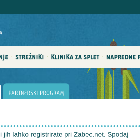
A
NJE
STREŽNIKI
KLINIKA ZA SPLET
NAPREDNE R
·
·
·
PARTNERSKI PROGRAM
jih lahko registrirate pri Zabec.net. Spodaj