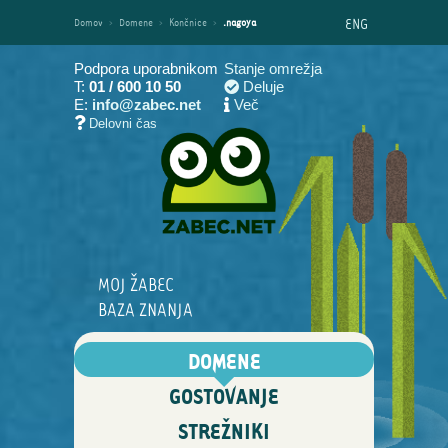
ENG
Domov
›
Domene
›
Končnice
›
.nagoya
Podpora uporabnikom
Stanje omrežja
T:
01 / 600 10 50
Deluje
E:
info@zabec.net
Več
Delovni čas
MOJ ŽABEC
BAZA ZNANJA
DOMENE
GOSTOVANJE
STREŽNIKI