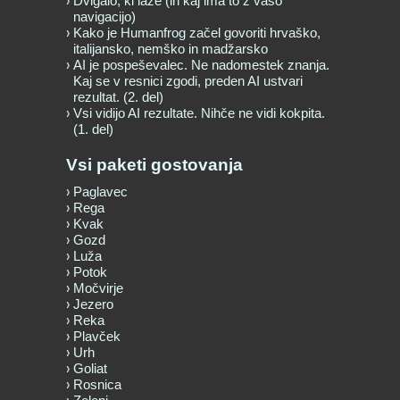
Dvigalo, ki laže (in kaj ima to z vašo
navigacijo)
Kako je Humanfrog začel govoriti hrvaško,
italijansko, nemško in madžarsko
AI je pospeševalec. Ne nadomestek znanja.
Kaj se v resnici zgodi, preden AI ustvari
rezultat. (2. del)
Vsi vidijo AI rezultate. Nihče ne vidi kokpita.
(1. del)
Vsi paketi gostovanja
Paglavec
Rega
Kvak
Gozd
Luža
Potok
Močvirje
Jezero
Reka
Plavček
Urh
Goliat
Rosnica