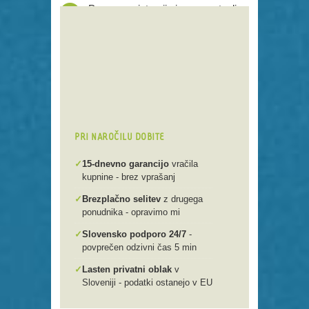
Proces registracije je poenostavljen
Preko 250 domenskih končnic
Varna, hitra in enostavna
registracija
Brezplačen prenos .si domen v
našo spletno mlako
PRI NAROČILU DOBITE
✓
15-dnevno garancijo
vračila
kupnine - brez vprašanj
✓
Brezplačno selitev
z drugega
ponudnika - opravimo mi
✓
Slovensko podporo 24/7
-
povprečen odzivni čas 5 min
✓
Lasten privatni oblak
v
Sloveniji - podatki ostanejo v EU