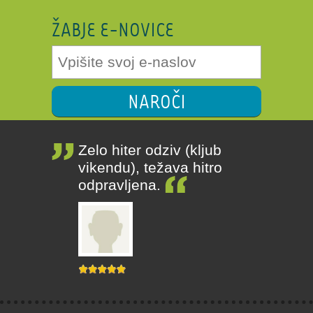
ŽABJE E-NOVICE
NAROČI
Zelo hiter odziv (kljub
vikendu), težava hitro
odpravljena.