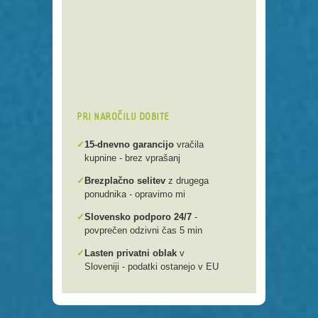
Preko 250 domenskih končnic
Varna, hitra in enostavna
registracija
Brezplačen prenos .si domen v
našo spletno mlako
PRI NAROČILU DOBITE
✓
15-dnevno garancijo
vračila
kupnine - brez vprašanj
✓
Brezplačno selitev
z drugega
ponudnika - opravimo mi
✓
Slovensko podporo 24/7
-
povprečen odzivni čas 5 min
✓
Lasten privatni oblak
v
Sloveniji - podatki ostanejo v EU