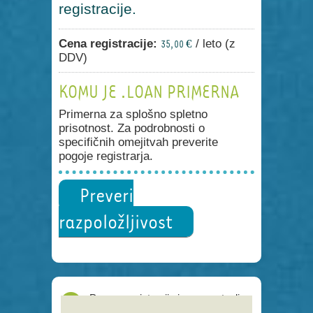
registracije.
Cena registracije:
/ leto (z
35,00 €
DDV)
KOMU JE .LOAN PRIMERNA
Primerna za splošno spletno
prisotnost. Za podrobnosti o
specifičnih omejitvah preverite
pogoje registrarja.
Preveri
razpoložljivost
Proces registracije je poenostavljen