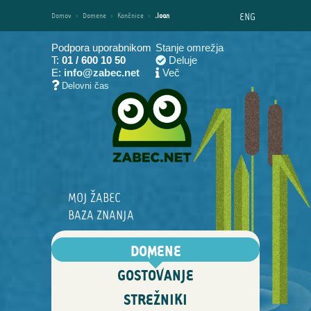
ENG
Domov
›
Domene
›
Končnice
›
.loan
Podpora uporabnikom
Stanje omrežja
T:
01 / 600 10 50
Deluje
E:
info@zabec.net
Več
Delovni čas
MOJ ŽABEC
BAZA ZNANJA
DOMENE
GOSTOVANJE
STREŽNIKI