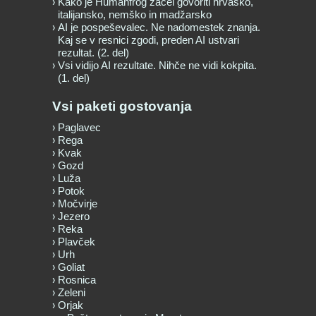
Kako je Humanfrog začel govoriti hrvaško,
italijansko, nemško in madžarsko
AI je pospeševalec. Ne nadomestek znanja.
Kaj se v resnici zgodi, preden AI ustvari
rezultat. (2. del)
Vsi vidijo AI rezultate. Nihče ne vidi kokpita.
(1. del)
Vsi paketi gostovanja
Paglavec
Rega
Kvak
Gozd
Luža
Potok
Močvirje
Jezero
Reka
Plavček
Urh
Goliat
Rosnica
Zeleni
Orjak