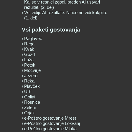
Kaj se v resnici zgodi, preden AI ustvari
rezultat. (2. del)
Vsi vidijo AI rezultate. Nihče ne vidi kokpita.
(1. del)
Vsi paketi gostovanja
Paglavec
Rega
Kvak
Gozd
Luža
Potok
Močvirje
Jezero
Reka
Plavček
Urh
Goliat
Rosnica
Zeleni
Orjak
e-Poštno gostovanje Mrest
e-Poštno gostovanje Lokvanj
e-Poštno gostovanje Mlaka