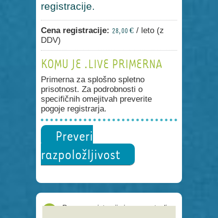
registracije.
Cena registracije:
/ leto (z
28,00 €
DDV)
KOMU JE .LIVE PRIMERNA
Primerna za splošno spletno
prisotnost. Za podrobnosti o
specifičnih omejitvah preverite
pogoje registrarja.
Preveri
razpoložljivost
Proces registracije je poenostavljen