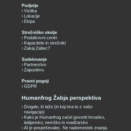
Podjetje
Vizitka
Lokacije
Ekipa
Strežniško okolje
Podatkovni centri
Kapacitete in strežniki
Zakaj Zabec?
Sodelovanje
Partnerstvo
Zaposlimo
Pravni pogoji
GDPR
Humanfrog Žabja perspektiva
Dvigalo, ki laže (in kaj ima to z vašo
navigacijo)
Kako je Humanfrog začel govoriti hrvaško,
italijansko, nemško in madžarsko
AI je pospeševalec. Ne nadomestek znanja.