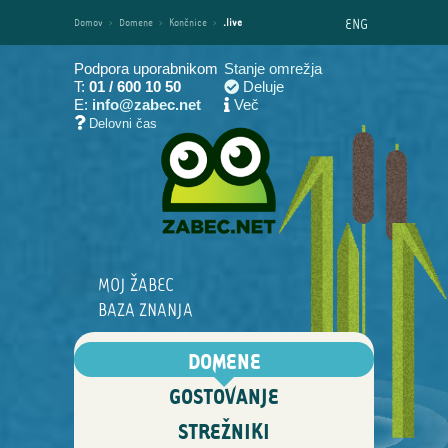
ENG
Domov
›
Domene
›
Končnice
›
.live
Podpora uporabnikom
Stanje omrežja
T:
01 / 600 10 50
Deluje
E:
info@zabec.net
Več
Delovni čas
MOJ ŽABEC
BAZA ZNANJA
DOMENE
GOSTOVANJE
STREŽNIKI