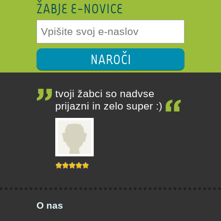
ŽABJE E-NOVICE
NAROČI
tvoji žabci so nadvse
prijazni in zelo super :)
O nas