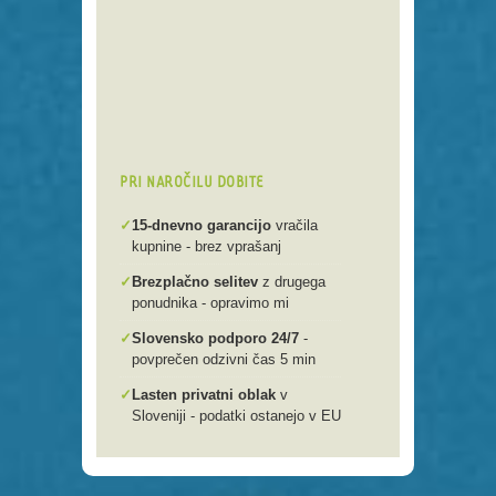
Preko 250 domenskih končnic
Varna, hitra in enostavna
registracija
Brezplačen prenos .si domen v
našo spletno mlako
PRI NAROČILU DOBITE
✓
15-dnevno garancijo
vračila
kupnine - brez vprašanj
✓
Brezplačno selitev
z drugega
ponudnika - opravimo mi
✓
Slovensko podporo 24/7
-
povprečen odzivni čas 5 min
✓
Lasten privatni oblak
v
Sloveniji - podatki ostanejo v EU