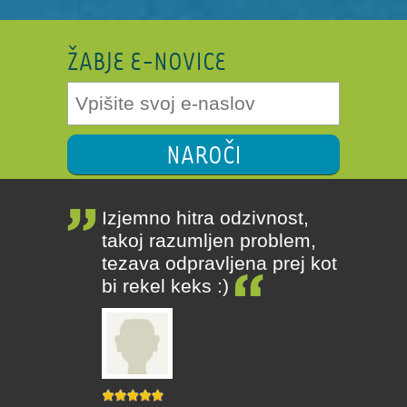
ŽABJE E-NOVICE
NAROČI
Izjemno hitra odzivnost,
takoj razumljen problem,
tezava odpravljena prej kot
bi rekel keks :)