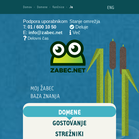
ENG
Domov
›
Domene
›
Končnice
›
.la
Podpora uporabnikom
Stanje omrežja
T:
01 / 600 10 50
Deluje
E:
info@zabec.net
Več
Delovni čas
MOJ ŽABEC
BAZA ZNANJA
DOMENE
GOSTOVANJE
STREŽNIKI