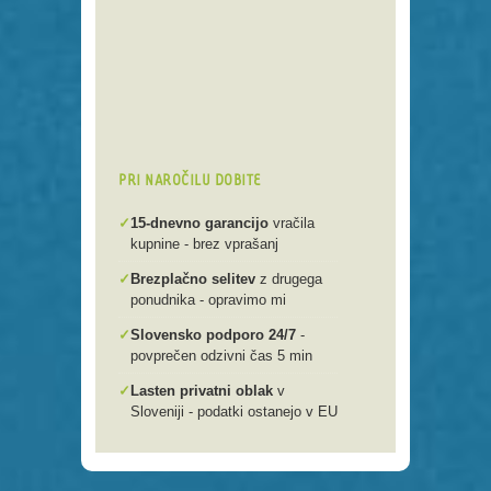
Preko 250 domenskih končnic
Varna, hitra in enostavna
registracija
Brezplačen prenos .si domen v
našo spletno mlako
PRI NAROČILU DOBITE
✓
15-dnevno garancijo
vračila
kupnine - brez vprašanj
✓
Brezplačno selitev
z drugega
ponudnika - opravimo mi
✓
Slovensko podporo 24/7
-
povprečen odzivni čas 5 min
✓
Lasten privatni oblak
v
Sloveniji - podatki ostanejo v EU