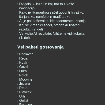
Dvigalo, ki laže (in kaj ima to z vašo
navigacijo)
Kako je Humanfrog začel govoriti hrvaško,
italijansko, nemško in madžarsko
AI je pospeševalec. Ne nadomestek znanja.
Kaj se v resnici zgodi, preden AI ustvari
rezultat. (2. del)
Vsi vidijo AI rezultate. Nihče ne vidi kokpita.
(1. del)
Vsi paketi gostovanja
Paglavec
Rega
Kvak
Gozd
Luža
Potok
Močvirje
Jezero
Reka
Plavček
Urh
Goliat
Rosnica