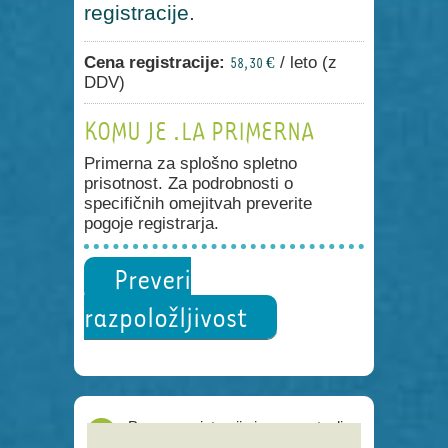
registracije.
Cena registracije:
/ leto (z
58,30 €
DDV)
KOMU JE .LA PRIMERNA
Primerna za splošno spletno
prisotnost. Za podrobnosti o
specifičnih omejitvah preverite
pogoje registrarja.
Preveri
razpoložljivost
Proces registracije je poenostavljen