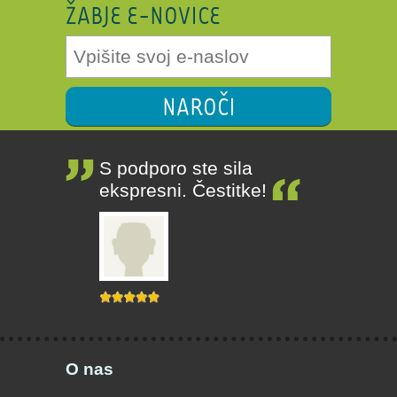
ŽABJE E-NOVICE
NAROČI
S podporo ste sila
ekspresni. Čestitke!
O nas