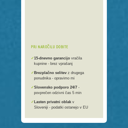
Preko 250 domenskih končnic
Varna, hitra in enostavna
registracija
Brezplačen prenos .si domen v
našo spletno mlako
PRI NAROČILU DOBITE
✓
15-dnevno garancijo
vračila
kupnine - brez vprašanj
✓
Brezplačno selitev
z drugega
ponudnika - opravimo mi
✓
Slovensko podporo 24/7
-
povprečen odzivni čas 5 min
✓
Lasten privatni oblak
v
Sloveniji - podatki ostanejo v EU