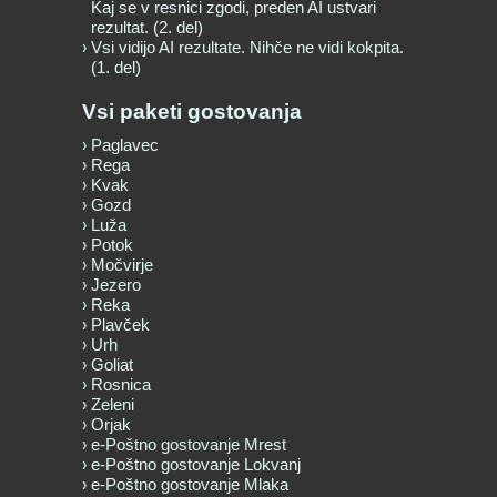
Kaj se v resnici zgodi, preden AI ustvari
rezultat. (2. del)
Vsi vidijo AI rezultate. Nihče ne vidi kokpita.
(1. del)
Vsi paketi gostovanja
Paglavec
Rega
Kvak
Gozd
Luža
Potok
Močvirje
Jezero
Reka
Plavček
Urh
Goliat
Rosnica
Zeleni
Orjak
e-Poštno gostovanje Mrest
e-Poštno gostovanje Lokvanj
e-Poštno gostovanje Mlaka