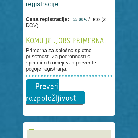
registracije.
Cena registracije:
/ leto (z
155,00 €
DDV)
KOMU JE .JOBS PRIMERNA
Primerna za splošno spletno
prisotnost. Za podrobnosti o
specifičnih omejitvah preverite
pogoje registrarja.
Preveri
razpoložljivost
Proces registracije je poenostavljen