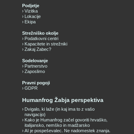
Podjetje
Vizitka
Lokacije
Ekipa
Strežniško okolje
Podatkovni centri
Kapacitete in strežniki
Zakaj Zabec?
Sodelovanje
Partnerstvo
Zaposlimo
Pravni pogoji
GDPR
Humanfrog Žabja perspektiva
Dvigalo, ki laže (in kaj ima to z vašo
navigacijo)
Kako je Humanfrog začel govoriti hrvaško,
italijansko, nemško in madžarsko
AI je pospeševalec. Ne nadomestek znanja.