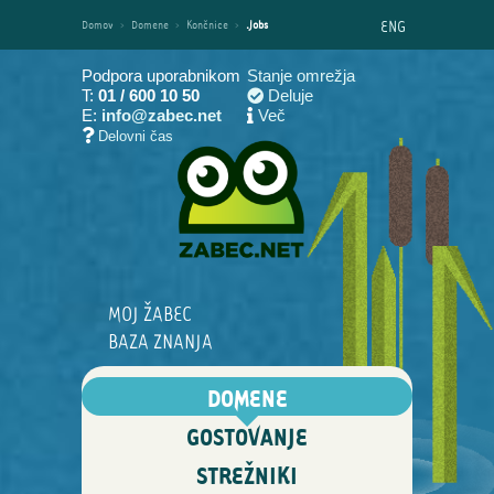
ENG
Domov
›
Domene
›
Končnice
›
.jobs
Podpora uporabnikom
Stanje omrežja
T:
01 / 600 10 50
Deluje
E:
info@zabec.net
Več
Delovni čas
MOJ ŽABEC
BAZA ZNANJA
DOMENE
GOSTOVANJE
STREŽNIKI