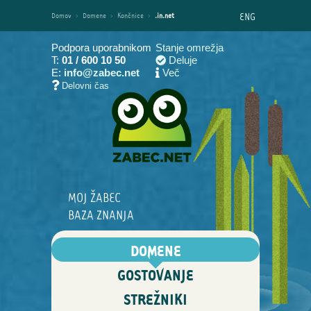
ENG
Domov
›
Domene
›
Končnice
›
.in.net
Podpora uporabnikom
Stanje omrežja
T:
01 / 600 10 50
Deluje
E:
info@zabec.net
Več
Delovni čas
MOJ ŽABEC
BAZA ZNANJA
DOMENE
GOSTOVANJE
STREŽNIKI