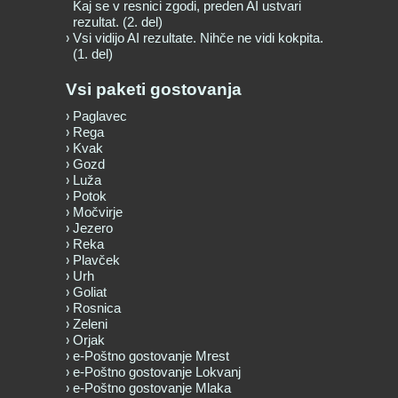
Kaj se v resnici zgodi, preden AI ustvari
rezultat. (2. del)
Vsi vidijo AI rezultate. Nihče ne vidi kokpita.
(1. del)
Vsi paketi gostovanja
Paglavec
Rega
Kvak
Gozd
Luža
Potok
Močvirje
Jezero
Reka
Plavček
Urh
Goliat
Rosnica
Zeleni
Orjak
e-Poštno gostovanje Mrest
e-Poštno gostovanje Lokvanj
e-Poštno gostovanje Mlaka