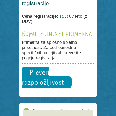
registracije.
Cena registracije:
/ leto (z
10,00 €
DDV)
KOMU JE .IN.NET PRIMERNA
Primerna za splošno spletno
prisotnost. Za podrobnosti o
specifičnih omejitvah preverite
pogoje registrarja.
Preveri
razpoložljivost
Proces registracije je poenostavljen