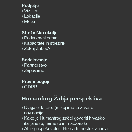
Podjetje
Vizitka
Lokacije
Ekipa
Strežniško okolje
Podatkovni centri
Kapacitete in strežniki
Zakaj Zabec?
Sodelovanje
Partnerstvo
Zaposlimo
Pravni pogoji
GDPR
Humanfrog Žabja perspektiva
Dvigalo, ki laže (in kaj ima to z vašo
navigacijo)
Kako je Humanfrog začel govoriti hrvaško,
italijansko, nemško in madžarsko
AI je pospeševalec. Ne nadomestek znanja.