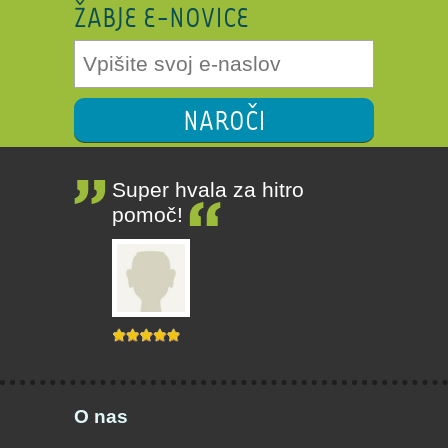
ŽABJE E-NOVICE
NAROČI
Super hvala za hitro
pomoč!
O nas