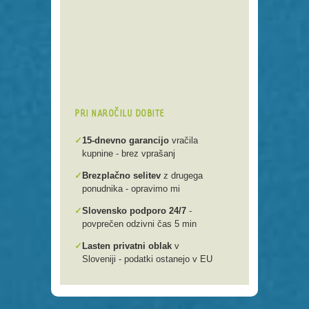
Preko 250 domenskih končnic
Varna, hitra in enostavna
registracija
Brezplačen prenos .si domen v
našo spletno mlako
PRI NAROČILU DOBITE
✓
15-dnevno garancijo
vračila
kupnine - brez vprašanj
✓
Brezplačno selitev
z drugega
ponudnika - opravimo mi
✓
Slovensko podporo 24/7
-
povprečen odzivni čas 5 min
✓
Lasten privatni oblak
v
Sloveniji - podatki ostanejo v EU