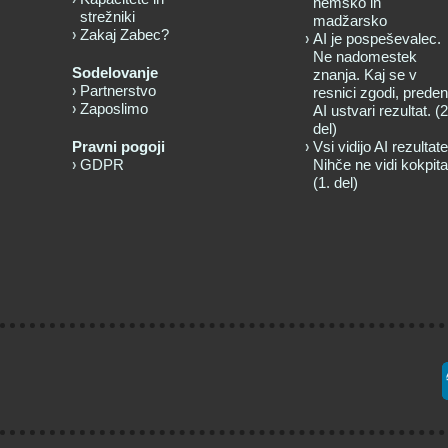
nemško in
strežniki
madžarsko
Zakaj Zabec?
AI je pospeševalec.
Ne nadomestek
Sodelovanje
znanja. Kaj se v
Partnerstvo
resnici zgodi, preden
Zaposlimo
AI ustvari rezultat. (2
del)
Pravni pogoji
Vsi vidijo AI rezultate
GDPR
Nihče ne vidi kokpita
(1. del)