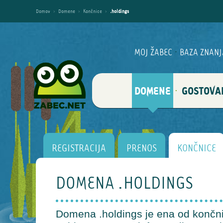
Domov
›
Domene
›
Končnice
›
.holdings
MOJ ŽABEC
·
BAZA ZNANJ
DOMENE
GOSTOVA
·
REGISTRACIJA
PRENOS
KONČNICE
DOMENA .HOLDINGS
Domena .holdings je ena od končnic,