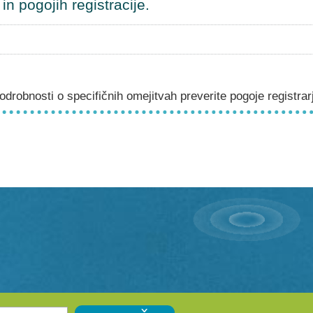
n pogojih registracije.
drobnosti o specifičnih omejitvah preverite pogoje registrar