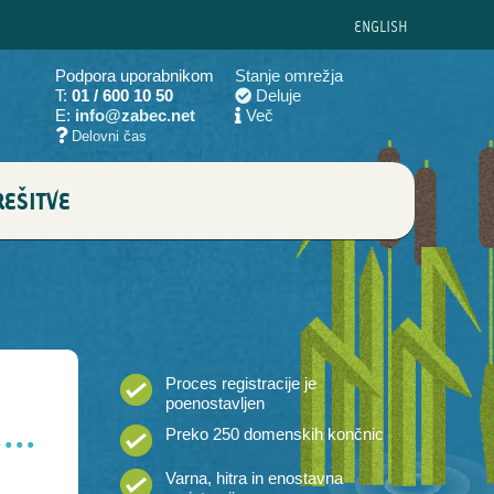
ENG
LISH
Podpora uporabnikom
Stanje omrežja
T:
01 / 600 10 50
Deluje
E:
info@zabec.net
Več
Delovni čas
EŠITVE
Proces registracije je
poenostavljen
Preko 250 domenskih končnic
Varna, hitra in enostavna