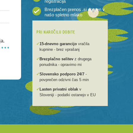
registracija
Brezplačen prenos .si domen v
našo spletno mlako
PRI NAROČILU DOBITE
ja.
✓
15-dnevno garancijo
vračila
kupnine - brez vprašanj
✓
Brezplačno selitev
z drugega
ponudnika - opravimo mi
✓
Slovensko podporo 24/7
-
povprečen odzivni čas 5 min
✓
Lasten privatni oblak
v
Sloveniji - podatki ostanejo v EU