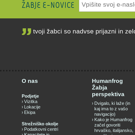
ŽABJE E-NOVICE
tvoji žabci so nadvse prijazni in ze
O nas
Humanfrog
Žabja
perspektiva
Podjetje
Vizitka
Dvigalo, ki laže (in
Lokacije
kaj ima to z vašo
Ekipa
navigacijo)
Kako je Humanfrog
Strežniško okolje
začel govoriti
Podatkovni centri
hrvaško, italijansko,
Kapacitete in