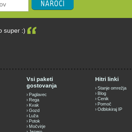
NAROČI
lo super :)
Vsi paketi
Hitri linki
gostovanja
Stanje omrežja
Blog
Paglavec
Cenik
Rega
Pomoč
Kvak
Odblokiraj IP
Gozd
Luža
Potok
Močvirje
Jezero