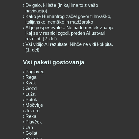
Dvigalo, ki laže (in kaj ima to z vašo
navigacijo)
Kako je Humanfrog začel govoriti hrvaško,
italijansko, nemško in madžarsko
AI je pospeševalec. Ne nadomestek znanja.
Kaj se v resnici zgodi, preden AI ustvari
rezultat. (2. del)
Vsi vidijo AI rezultate. Nihče ne vidi kokpita.
(1. del)
Vsi paketi gostovanja
Paglavec
Rega
Kvak
Gozd
Luža
Potok
Močvirje
Jezero
Reka
Plavček
Urh
Goliat
Rosnica