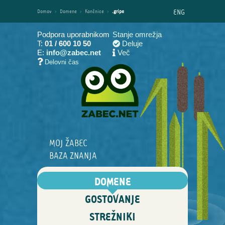
ENG
Domov
›
Domene
›
Končnice
›
.gripe
Podpora uporabnikom
Stanje omrežja
T:
01 / 600 10 50
Deluje
E:
info@zabec.net
Več
Delovni čas
MOJ ŽABEC
BAZA ZNANJA
DOMENE
GOSTOVANJE
STREŽNIKI