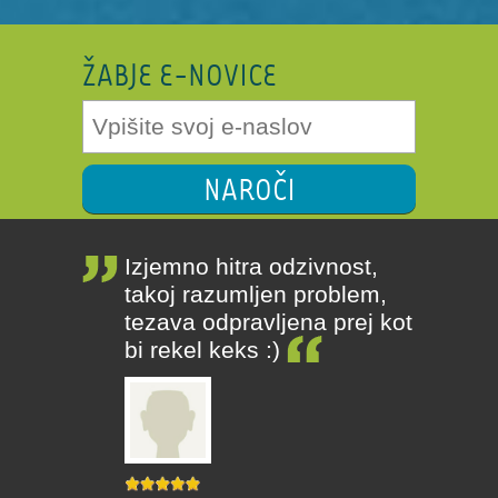
ŽABJE E-NOVICE
NAROČI
Izjemno hitra odzivnost,
takoj razumljen problem,
tezava odpravljena prej kot
bi rekel keks :)