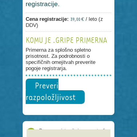
registracije.
Cena registracije:
/ leto (z
39,00 €
DDV)
KOMU JE .GRIPE PRIMERNA
Primerna za splošno spletno
prisotnost. Za podrobnosti o
specifičnih omejitvah preverite
pogoje registrarja.
Preveri
razpoložljivost
Proces registracije je poenostavljen