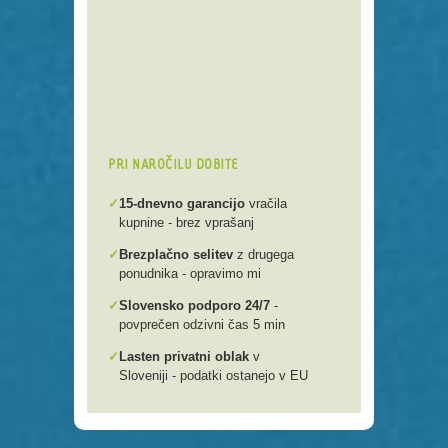
Preko 250 domenskih končnic
Varna, hitra in enostavna
registracija
Brezplačen prenos .si domen v
našo spletno mlako
PRI NAROČILU DOBITE
✓
15-dnevno garancijo
vračila
kupnine - brez vprašanj
✓
Brezplačno selitev
z drugega
ponudnika - opravimo mi
✓
Slovensko podporo 24/7
-
povprečen odzivni čas 5 min
✓
Lasten privatni oblak
v
Sloveniji - podatki ostanejo v EU