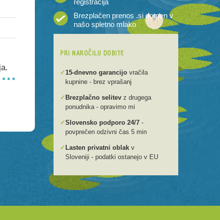
registracija
Brezplačen prenos .si domen v
našo spletno mlako
PRI NAROČILU DOBITE
ja.
✓
15-dnevno garancijo
vračila
kupnine - brez vprašanj
✓
Brezplačno selitev
z drugega
ponudnika - opravimo mi
✓
Slovensko podporo 24/7
-
povprečen odzivni čas 5 min
✓
Lasten privatni oblak
v
Sloveniji - podatki ostanejo v EU