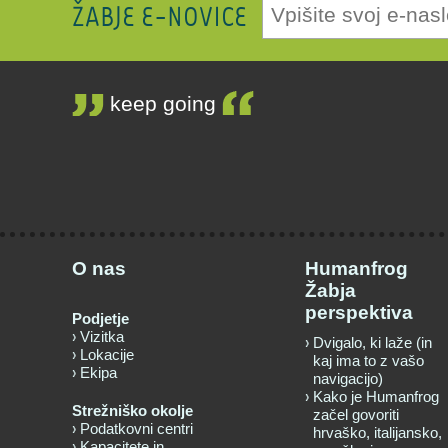
ŽABJE E-NOVICE
keep going
O nas
Humanfrog
Žabja
perspektiva
Podjetje
Vizitka
Dvigalo, ki laže (in
Lokacije
kaj ima to z vašo
Ekipa
navigacijo)
Kako je Humanfrog
Strežniško okolje
začel govoriti
Podatkovni centri
hrvaško, italijansko,
Kapacitete in