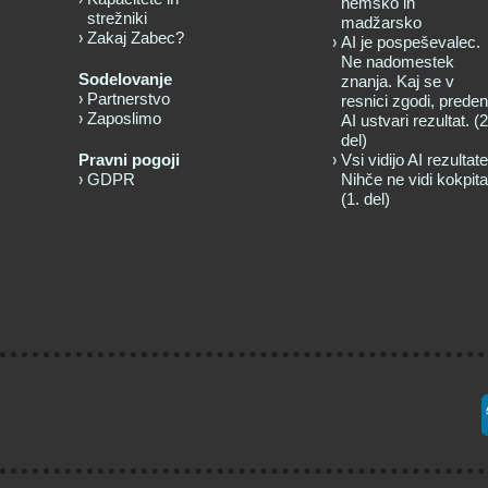
nemško in
strežniki
madžarsko
Zakaj Zabec?
AI je pospeševalec.
Ne nadomestek
Sodelovanje
znanja. Kaj se v
Partnerstvo
resnici zgodi, preden
Zaposlimo
AI ustvari rezultat. (2
del)
Pravni pogoji
Vsi vidijo AI rezultate
GDPR
Nihče ne vidi kokpita
(1. del)