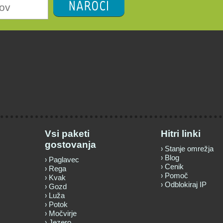
NAROČI
Vsi paketi
Hitri linki
gostovanja
Stanje omrežja
Blog
Paglavec
Cenik
Rega
Pomoč
Kvak
Odblokiraj IP
Gozd
Luža
Potok
Močvirje
Jezero