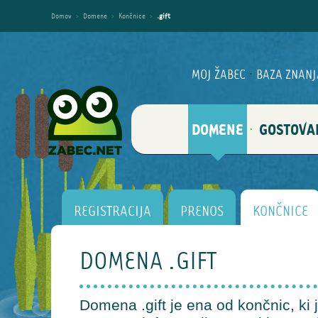
Domov
›
Domene
›
Končnice
›
.gift
MOJ ŽABEC
·
BAZA ZNANJ
DOMENE
GOSTOVA
·
REGISTRACIJA
PRENOS
KONČNICE
DOMENA .GIFT
Domena .gift je ena od končnic, ki j