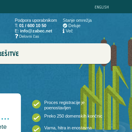
ENG
LISH
Podpora uporabnikom
Stanje omrežja
T:
01 / 600 10 50
Deluje
E:
info@zabec.net
Več
Delovni čas
EŠITVE
Proces registracije je
poenostavljen
Preko 250 domenskih končnic
ete
Varna, hitra in enostavna