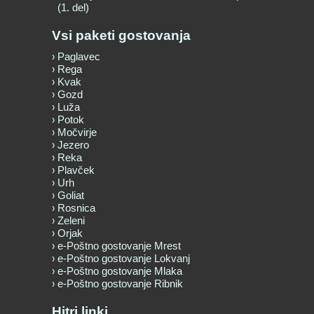
(1. del)
Vsi paketi gostovanja
Paglavec
Rega
Kvak
Gozd
Luža
Potok
Močvirje
Jezero
Reka
Plavček
Urh
Goliat
Rosnica
Zeleni
Orjak
e-Poštno gostovanje Mrest
e-Poštno gostovanje Lokvanj
e-Poštno gostovanje Mlaka
e-Poštno gostovanje Ribnik
Hitri linki