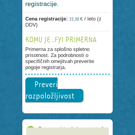
registracije.
Cena registracije:
/ leto (z
22,00 €
DDV)
KOMU JE .FYI PRIMERNA
Primerna za splošno spletno
prisotnost. Za podrobnosti o
specifičnih omejitvah preverite
pogoje registrarja.
Preveri
razpoložljivost
Proces registracije je poenostavljen