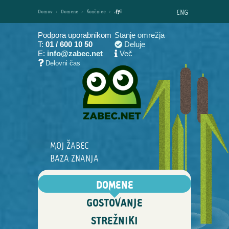
ENG
Domov
›
Domene
›
Končnice
›
.fyi
Podpora uporabnikom
Stanje omrežja
T:
01 / 600 10 50
Deluje
E:
info@zabec.net
Več
Delovni čas
MOJ ŽABEC
BAZA ZNANJA
DOMENE
GOSTOVANJE
STREŽNIKI