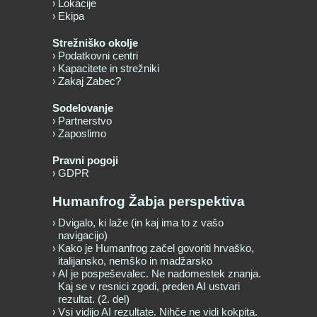
Lokacije
Ekipa
Strežniško okolje
Podatkovni centri
Kapacitete in strežniki
Zakaj Zabec?
Sodelovanje
Partnerstvo
Zaposlimo
Pravni pogoji
GDPR
Humanfrog Žabja perspektiva
Dvigalo, ki laže (in kaj ima to z vašo
navigacijo)
Kako je Humanfrog začel govoriti hrvaško,
italijansko, nemško in madžarsko
AI je pospeševalec. Ne nadomestek znanja.
Kaj se v resnici zgodi, preden AI ustvari
rezultat. (2. del)
Vsi vidijo AI rezultate. Nihče ne vidi kokpita.