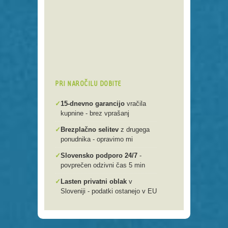
Preko 250 domenskih končnic
Varna, hitra in enostavna
registracija
Brezplačen prenos .si domen v
našo spletno mlako
PRI NAROČILU DOBITE
✓
15-dnevno garancijo
vračila
kupnine - brez vprašanj
✓
Brezplačno selitev
z drugega
ponudnika - opravimo mi
✓
Slovensko podporo 24/7
-
povprečen odzivni čas 5 min
✓
Lasten privatni oblak
v
Sloveniji - podatki ostanejo v EU