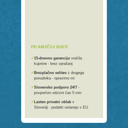
Preko 250 domenskih končnic
Varna, hitra in enostavna
registracija
Brezplačen prenos .si domen v
našo spletno mlako
PRI NAROČILU DOBITE
✓
15-dnevno garancijo
vračila
kupnine - brez vprašanj
✓
Brezplačno selitev
z drugega
ponudnika - opravimo mi
✓
Slovensko podporo 24/7
-
povprečen odzivni čas 5 min
✓
Lasten privatni oblak
v
Sloveniji - podatki ostanejo v EU