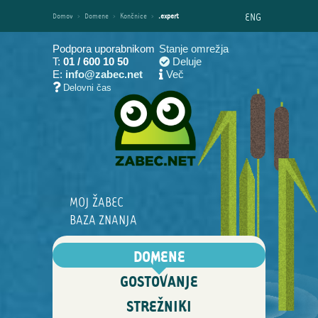
ENG
Domov
›
Domene
›
Končnice
›
.expert
Podpora uporabnikom
Stanje omrežja
T:
01 / 600 10 50
Deluje
E:
info@zabec.net
Več
Delovni čas
MOJ ŽABEC
BAZA ZNANJA
DOMENE
GOSTOVANJE
STREŽNIKI