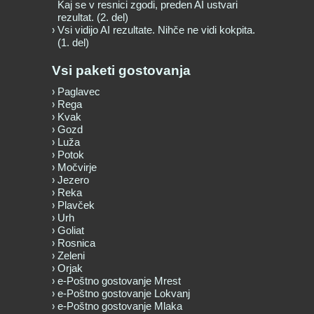
Kaj se v resnici zgodi, preden AI ustvari
rezultat. (2. del)
Vsi vidijo AI rezultate. Nihče ne vidi kokpita.
(1. del)
Vsi paketi gostovanja
Paglavec
Rega
Kvak
Gozd
Luža
Potok
Močvirje
Jezero
Reka
Plavček
Urh
Goliat
Rosnica
Zeleni
Orjak
e-Poštno gostovanje Mrest
e-Poštno gostovanje Lokvanj
e-Poštno gostovanje Mlaka