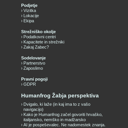
Podjetje
Vizitka
Lokacije
Ekipa
Strežniško okolje
Podatkovni centri
Kapacitete in strežniki
Zakaj Zabec?
Sodelovanje
Partnerstvo
Zaposlimo
Pravni pogoji
GDPR
Humanfrog Žabja perspektiva
Dvigalo, ki laže (in kaj ima to z vašo
navigacijo)
Kako je Humanfrog začel govoriti hrvaško,
italijansko, nemško in madžarsko
AI je pospeševalec. Ne nadomestek znanja.