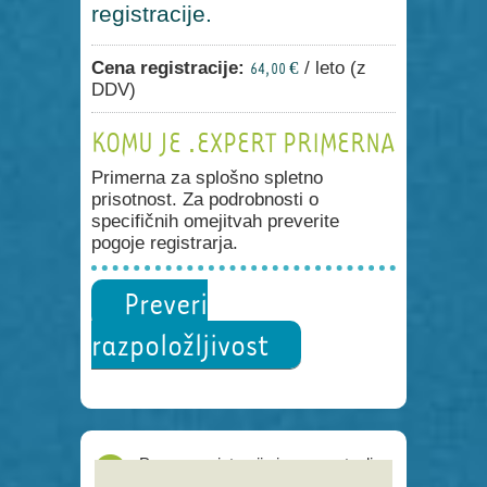
registracije.
Cena registracije:
/ leto (z
64,00 €
DDV)
KOMU JE .EXPERT PRIMERNA
Primerna za splošno spletno
prisotnost. Za podrobnosti o
specifičnih omejitvah preverite
pogoje registrarja.
Preveri
razpoložljivost
Proces registracije je poenostavljen