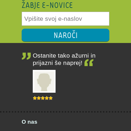
ŽABJE E-NOVICE
NAROČI
Ostanite tako ažurni in
prijazni še naprej!
O nas