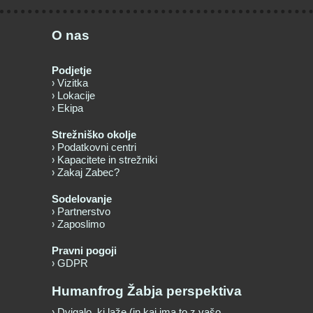
O nas
Podjetje
Vizitka
Lokacije
Ekipa
Strežniško okolje
Podatkovni centri
Kapacitete in strežniki
Zakaj Zabec?
Sodelovanje
Partnerstvo
Zaposlimo
Pravni pogoji
GDPR
Humanfrog Žabja perspektiva
Dvigalo, ki laže (in kaj ima to z vašo