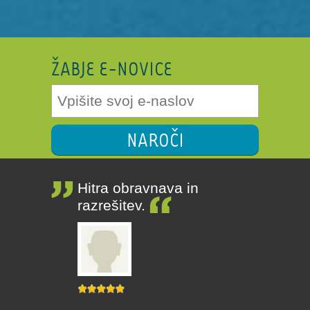
ŽABJE E-NOVICE
NAROČI
Hitra obravnava in
razrešitev.