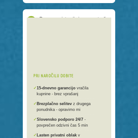
Proces registracije je poenostavljen
Preko 250 domenskih končnic
Varna, hitra in enostavna
registracija
Brezplačen prenos .si domen v
našo spletno mlako
PRI NAROČILU DOBITE
✓
15-dnevno garancijo
vračila
kupnine - brez vprašanj
✓
Brezplačno selitev
z drugega
ponudnika - opravimo mi
✓
Slovensko podporo 24/7
-
povprečen odzivni čas 5 min
✓
Lasten privatni oblak
v