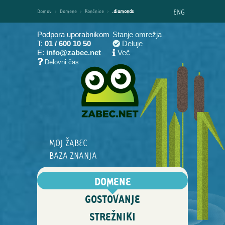
ENG
Domov
›
Domene
›
Končnice
›
.diamonds
Podpora uporabnikom
Stanje omrežja
T:
01 / 600 10 50
Deluje
E:
info@zabec.net
Več
Delovni čas
MOJ ŽABEC
BAZA ZNANJA
DOMENE
GOSTOVANJE
STREŽNIKI