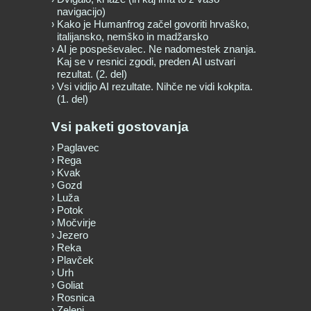
navigacijo)
Kako je Humanfrog začel govoriti hrvaško,
italijansko, nemško in madžarsko
AI je pospeševalec. Ne nadomestek znanja.
Kaj se v resnici zgodi, preden AI ustvari
rezultat. (2. del)
Vsi vidijo AI rezultate. Nihče ne vidi kokpita.
(1. del)
Vsi paketi gostovanja
Paglavec
Rega
Kvak
Gozd
Luža
Potok
Močvirje
Jezero
Reka
Plavček
Urh
Goliat
Rosnica
Zeleni