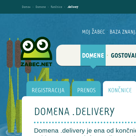
Domov
›
Domene
›
Končnice
›
.delivery
MOJ ŽABEC
·
BAZA ZNANJ
DOMENE
GOSTOVA
·
REGISTRACIJA
PRENOS
KONČNICE
DOMENA .DELIVERY
Domena .delivery je ena od končnic,