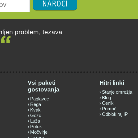
NAROČI
mljen problem, tezava
)
Vsi paketi
Hitri linki
gostovanja
Stanje omrežja
Blog
Paglavec
Cenik
Rega
Pomoč
Kvak
Odblokiraj IP
Gozd
Luža
Potok
Močvirje
Jezero