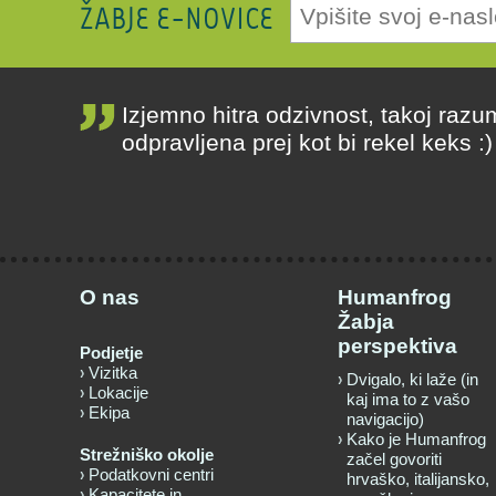
ŽABJE E-NOVICE
Izjemno hitra odzivnost, takoj razu
odpravljena prej kot bi rekel keks :
O nas
Humanfrog
Žabja
perspektiva
Podjetje
Vizitka
Dvigalo, ki laže (in
Lokacije
kaj ima to z vašo
Ekipa
navigacijo)
Kako je Humanfrog
Strežniško okolje
začel govoriti
Podatkovni centri
hrvaško, italijansko,
Kapacitete in