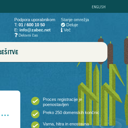
ENG
LISH
Podpora uporabnikom
Stanje omrežja
T:
01 / 600 10 50
Deluje
E:
info@zabec.net
Več
Delovni čas
EŠITVE
Proces registracije je
poenostavljen
Preko 250 domenskih končnic
Varna, hitra in enostavna