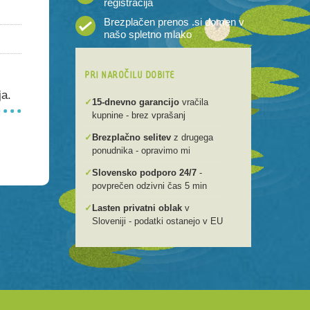
registracija
Brezplačen prenos .si domen v
našo spletno mlako
PRI NAROČILU DOBITE
ja.
✓
15-dnevno garancijo
vračila
kupnine - brez vprašanj
✓
Brezplačno selitev
z drugega
ponudnika - opravimo mi
✓
Slovensko podporo 24/7
-
povprečen odzivni čas 5 min
✓
Lasten privatni oblak
v
Sloveniji - podatki ostanejo v EU