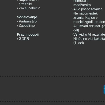
nemško in
strežniki
madžarsko
Zakaj Zabec?
AI je pospeševalec.
Ne nadomestek
Sodelovanje
znanja. Kaj se v
Partnerstvo
resnici zgodi, preden
Zaposlimo
AI ustvari rezultat. (2
del)
Pravni pogoji
Vsi vidijo AI rezultate
GDPR
Nihče ne vidi kokpita
(1. del)