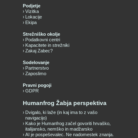
Podjetje
Vizitka
Lokacije
Ekipa
Strežniško okolje
Podatkovni centri
Kapacitete in strežniki
Zakaj Zabec?
Sodelovanje
Partnerstvo
Zaposlimo
Pravni pogoji
GDPR
Humanfrog Žabja perspektiva
Dvigalo, ki laže (in kaj ima to z vašo
navigacijo)
Kako je Humanfrog začel govoriti hrvaško,
italijansko, nemško in madžarsko
AI je pospeševalec. Ne nadomestek znanja.