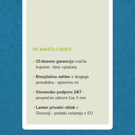
Preko 250 domenskih končnic
Varna, hitra in enostavna
registracija
Brezplačen prenos .si domen v
našo spletno mlako
PRI NAROČILU DOBITE
✓
15-dnevno garancijo
vračila
kupnine - brez vprašanj
✓
Brezplačno selitev
z drugega
ponudnika - opravimo mi
✓
Slovensko podporo 24/7
-
povprečen odzivni čas 5 min
✓
Lasten privatni oblak
v
Sloveniji - podatki ostanejo v EU