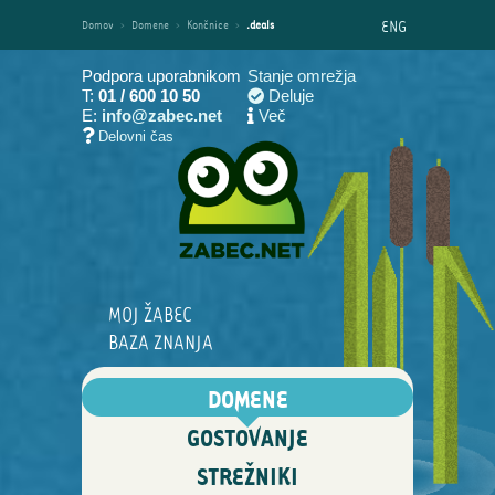
ENG
Domov
›
Domene
›
Končnice
›
.deals
Podpora uporabnikom
Stanje omrežja
T:
01 / 600 10 50
Deluje
E:
info@zabec.net
Več
Delovni čas
MOJ ŽABEC
BAZA ZNANJA
DOMENE
GOSTOVANJE
STREŽNIKI