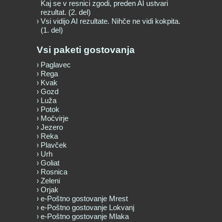
Kaj se v resnici zgodi, preden AI ustvari
rezultat. (2. del)
Vsi vidijo AI rezultate. Nihče ne vidi kokpita.
(1. del)
Vsi paketi gostovanja
Paglavec
Rega
Kvak
Gozd
Luža
Potok
Močvirje
Jezero
Reka
Plavček
Urh
Goliat
Rosnica
Zeleni
Orjak
e-Poštno gostovanje Mrest
e-Poštno gostovanje Lokvanj
e-Poštno gostovanje Mlaka