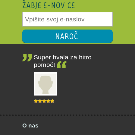
ŽABJE E-NOVICE
NAROČI
Super hvala za hitro
pomoč!
O nas