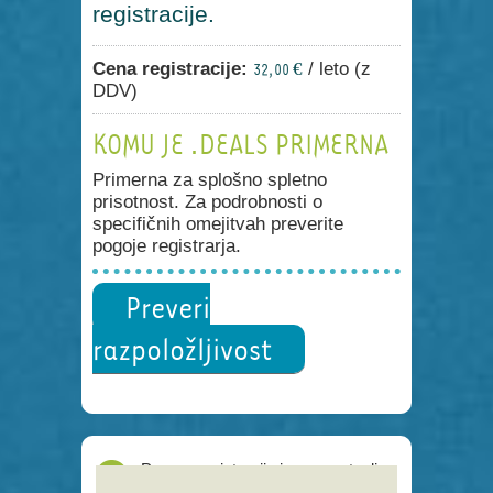
registracije.
Cena registracije:
/ leto (z
32,00 €
DDV)
KOMU JE .DEALS PRIMERNA
Primerna za splošno spletno
prisotnost. Za podrobnosti o
specifičnih omejitvah preverite
pogoje registrarja.
Preveri
razpoložljivost
Proces registracije je poenostavljen