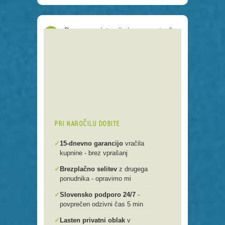
Proces registracije je poenostavljen
Preko 250 domenskih končnic
Varna, hitra in enostavna
registracija
Brezplačen prenos .si domen v
našo spletno mlako
PRI NAROČILU DOBITE
✓
15-dnevno garancijo
vračila
kupnine - brez vprašanj
✓
Brezplačno selitev
z drugega
ponudnika - opravimo mi
✓
Slovensko podporo 24/7
-
povprečen odzivni čas 5 min
✓
Lasten privatni oblak
v