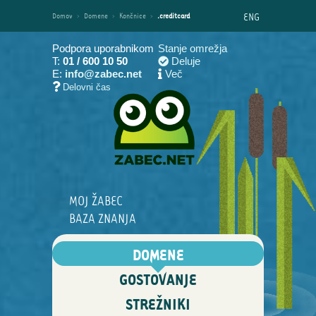
ENG
Domov
›
Domene
›
Končnice
›
.creditcard
Podpora uporabnikom
Stanje omrežja
T:
01 / 600 10 50
Deluje
E:
info@zabec.net
Več
Delovni čas
MOJ ŽABEC
BAZA ZNANJA
DOMENE
GOSTOVANJE
STREŽNIKI