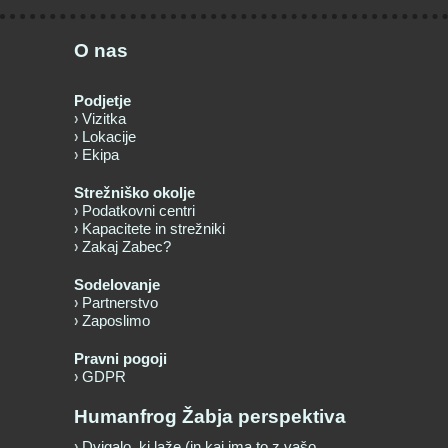
O nas
Podjetje
Vizitka
Lokacije
Ekipa
Strežniško okolje
Podatkovni centri
Kapacitete in strežniki
Zakaj Zabec?
Sodelovanje
Partnerstvo
Zaposlimo
Pravni pogoji
GDPR
Humanfrog Žabja perspektiva
Dvigalo, ki laže (in kaj ima to z vašo