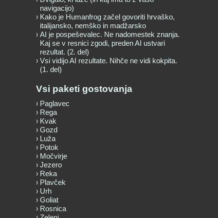
navigacijo)
Kako je Humanfrog začel govoriti hrvaško,
italijansko, nemško in madžarsko
AI je pospeševalec. Ne nadomestek znanja.
Kaj se v resnici zgodi, preden AI ustvari
rezultat. (2. del)
Vsi vidijo AI rezultate. Nihče ne vidi kokpita.
(1. del)
Vsi paketi gostovanja
Paglavec
Rega
Kvak
Gozd
Luža
Potok
Močvirje
Jezero
Reka
Plavček
Urh
Goliat
Rosnica
Zeleni