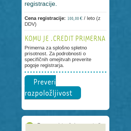
registracije.
Cena registracije:
/ leto (z
100,00 €
DDV)
KOMU JE .CREDIT PRIMERNA
Primerna za splošno spletno
prisotnost. Za podrobnosti o
specifičnih omejitvah preverite
pogoje registrarja.
Preveri
razpoložljivost
Proces registracije je poenostavljen