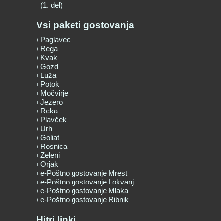
(1. del)
Vsi paketi gostovanja
Paglavec
Rega
Kvak
Gozd
Luža
Potok
Močvirje
Jezero
Reka
Plavček
Urh
Goliat
Rosnica
Zeleni
Orjak
e-Poštno gostovanje Mrest
e-Poštno gostovanje Lokvanj
e-Poštno gostovanje Mlaka
e-Poštno gostovanje Ribnik
Hitri linki