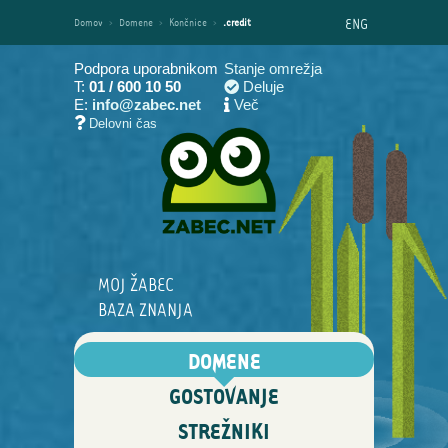
ENG
Domov
›
Domene
›
Končnice
›
.credit
Podpora uporabnikom
Stanje omrežja
T:
01 / 600 10 50
Deluje
E:
info@zabec.net
Več
Delovni čas
MOJ ŽABEC
BAZA ZNANJA
DOMENE
GOSTOVANJE
STREŽNIKI