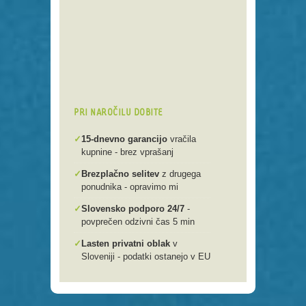
Preko 250 domenskih končnic
Varna, hitra in enostavna
registracija
Brezplačen prenos .si domen v
našo spletno mlako
PRI NAROČILU DOBITE
✓
15-dnevno garancijo
vračila
kupnine - brez vprašanj
✓
Brezplačno selitev
z drugega
ponudnika - opravimo mi
✓
Slovensko podporo 24/7
-
povprečen odzivni čas 5 min
✓
Lasten privatni oblak
v
Sloveniji - podatki ostanejo v EU