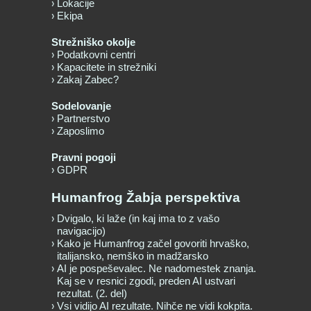
Lokacije
Ekipa
Strežniško okolje
Podatkovni centri
Kapacitete in strežniki
Zakaj Zabec?
Sodelovanje
Partnerstvo
Zaposlimo
Pravni pogoji
GDPR
Humanfrog Žabja perspektiva
Dvigalo, ki laže (in kaj ima to z vašo
navigacijo)
Kako je Humanfrog začel govoriti hrvaško,
italijansko, nemško in madžarsko
AI je pospeševalec. Ne nadomestek znanja.
Kaj se v resnici zgodi, preden AI ustvari
rezultat. (2. del)
Vsi vidijo AI rezultate. Nihče ne vidi kokpita.