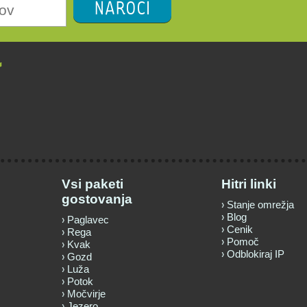
NAROČI
Vsi paketi
Hitri linki
gostovanja
Stanje omrežja
Blog
Paglavec
Cenik
Rega
Pomoč
Kvak
Odblokiraj IP
Gozd
Luža
Potok
Močvirje
Jezero