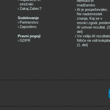
nemško in
strežniki
madžarsko
Zakaj Zabec?
AI je pospeševalec.
Ne nadomestek
Sodelovanje
znanja. Kaj se v
Partnerstvo
resnici zgodi, preden
Zaposlimo
AI ustvari rezultat. (2
del)
Pravni pogoji
Vsi vidijo AI rezultate
GDPR
Nihče ne vidi kokpita
(1. del)