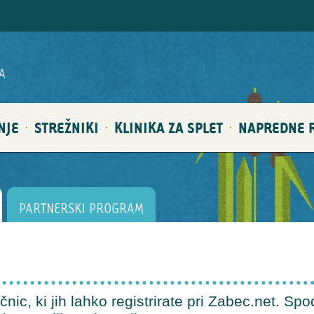
A
NJE
STREŽNIKI
KLINIKA ZA SPLET
NAPREDNE R
·
·
·
PARTNERSKI PROGRAM
ic, ki jih lahko registrirate pri Zabec.net. Spo