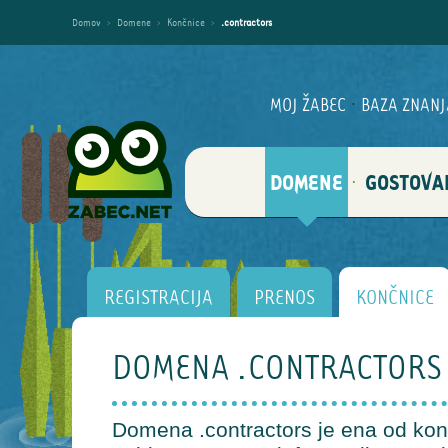
Domov
›
Domene
›
Končnice
›
.contractors
MOJ ŽABEC
·
BAZA ZNANJ
DOMENE
GOSTOVA
·
REGISTRACIJA
PRENOS
KONČNICE
DOMENA .CONTRACTORS
Domena .contractors je ena od končn