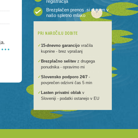
registracija
Brezplačen prenos .si domen v
našo spletno mlako
PRI NAROČILU DOBITE
ja.
✓
15-dnevno garancijo
vračila
kupnine - brez vprašanj
✓
Brezplačno selitev
z drugega
ponudnika - opravimo mi
✓
Slovensko podporo 24/7
-
povprečen odzivni čas 5 min
✓
Lasten privatni oblak
v
Sloveniji - podatki ostanejo v EU