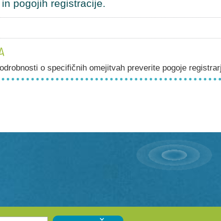
n pogojih registracije.
A
drobnosti o specifičnih omejitvah preverite pogoje registrar