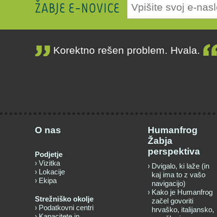
ŽABJE E-NOVICE
Korektno rešen problem. Hvala.
O nas
Humanfrog
Žabja
perspektiva
Podjetje
Vizitka
Dvigalo, ki laže (in
Lokacije
kaj ima to z vašo
Ekipa
navigacijo)
Kako je Humanfrog
Strežniško okolje
začel govoriti
Podatkovni centri
hrvaško, italijansko,
Kapacitete in