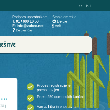
ENG
LISH
Podpora uporabnikom
Stanje omrežja
T:
01 / 600 10 50
Deluje
E:
info@zabec.net
Več
Delovni čas
EŠITVE
Proces registracije je
poenostavljen
Preko 250 domenskih končnic
daj
Varna, hitra in enostavna