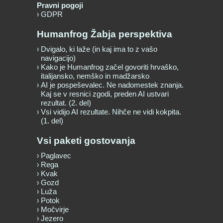
Pravni pogoji
GDPR
Humanfrog Žabja perspektiva
Dvigalo, ki laže (in kaj ima to z vašo
navigacijo)
Kako je Humanfrog začel govoriti hrvaško,
italijansko, nemško in madžarsko
AI je pospeševalec. Ne nadomestek znanja.
Kaj se v resnici zgodi, preden AI ustvari
rezultat. (2. del)
Vsi vidijo AI rezultate. Nihče ne vidi kokpita.
(1. del)
Vsi paketi gostovanja
Paglavec
Rega
Kvak
Gozd
Luža
Potok
Močvirje
Jezero