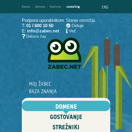
ENG
Domov
›
Domene
›
Končnice
›
.consulting
Podpora uporabnikom
Stanje omrežja
T:
01 / 600 10 50
Deluje
E:
info@zabec.net
Več
Delovni čas
MOJ ŽABEC
BAZA ZNANJA
DOMENE
GOSTOVANJE
STREŽNIKI