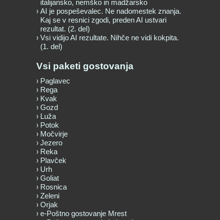
italijansko, nemško in madžarsko
AI je pospeševalec. Ne nadomestek znanja.
Kaj se v resnici zgodi, preden AI ustvari
rezultat. (2. del)
Vsi vidijo AI rezultate. Nihče ne vidi kokpita.
(1. del)
Vsi paketi gostovanja
Paglavec
Rega
Kvak
Gozd
Luža
Potok
Močvirje
Jezero
Reka
Plavček
Urh
Goliat
Rosnica
Zeleni
Orjak
e-Poštno gostovanje Mrest