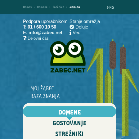
ENG
Domov
›
Domene
›
Končnice
›
.com.co
Podpora uporabnikom
Stanje omrežja
T:
01 / 600 10 50
Deluje
E:
info@zabec.net
Več
Delovni čas
MOJ ŽABEC
BAZA ZNANJA
DOMENE
GOSTOVANJE
STREŽNIKI