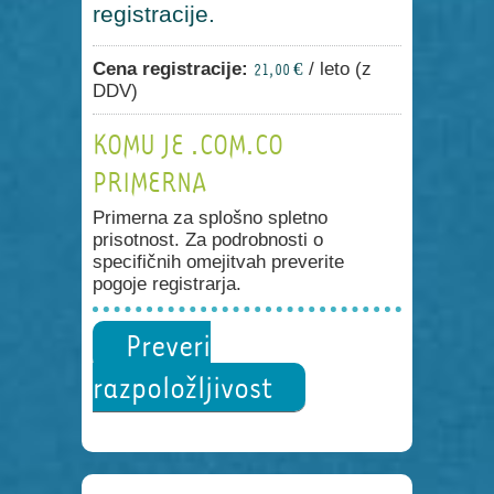
registracije.
Cena registracije:
/ leto (z
21,00 €
DDV)
KOMU JE .COM.CO
PRIMERNA
Primerna za splošno spletno
prisotnost. Za podrobnosti o
specifičnih omejitvah preverite
pogoje registrarja.
Preveri
razpoložljivost