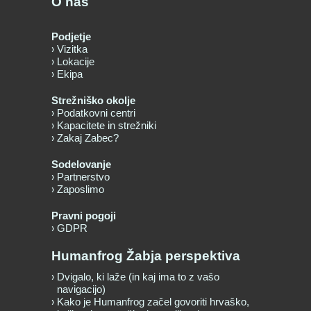
O nas
Podjetje
Vizitka
Lokacije
Ekipa
Strežniško okolje
Podatkovni centri
Kapacitete in strežniki
Zakaj Zabec?
Sodelovanje
Partnerstvo
Zaposlimo
Pravni pogoji
GDPR
Humanfrog Žabja perspektiva
Dvigalo, ki laže (in kaj ima to z vašo
navigacijo)
Kako je Humanfrog začel govoriti hrvaško,