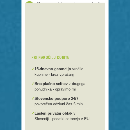
Proces registracije je poenostavljen
Preko 250 domenskih končnic
Varna, hitra in enostavna
registracija
Brezplačen prenos .si domen v
našo spletno mlako
PRI NAROČILU DOBITE
✓
15-dnevno garancijo
vračila
kupnine - brez vprašanj
✓
Brezplačno selitev
z drugega
ponudnika - opravimo mi
✓
Slovensko podporo 24/7
-
povprečen odzivni čas 5 min
✓
Lasten privatni oblak
v
Sloveniji - podatki ostanejo v EU