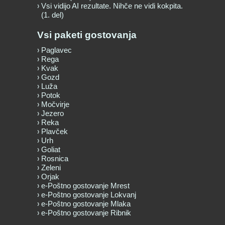
Vsi vidijo AI rezultate. Nihče ne vidi kokpita.
(1. del)
Vsi paketi gostovanja
Paglavec
Rega
Kvak
Gozd
Luža
Potok
Močvirje
Jezero
Reka
Plavček
Urh
Goliat
Rosnica
Zeleni
Orjak
e-Poštno gostovanje Mrest
e-Poštno gostovanje Lokvanj
e-Poštno gostovanje Mlaka
e-Poštno gostovanje Ribnik