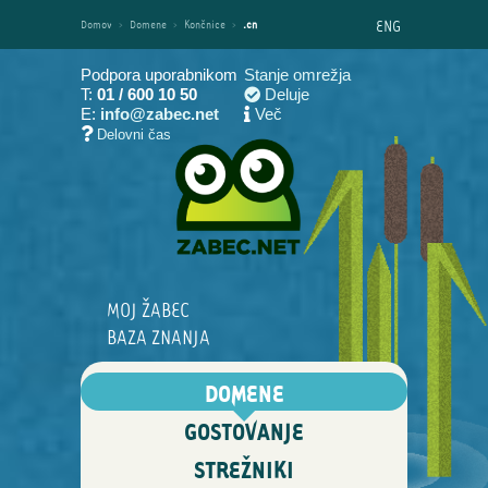
ENG
Domov
›
Domene
›
Končnice
›
.cn
Podpora uporabnikom
Stanje omrežja
T:
01 / 600 10 50
Deluje
E:
info@zabec.net
Več
Delovni čas
MOJ ŽABEC
BAZA ZNANJA
DOMENE
GOSTOVANJE
STREŽNIKI