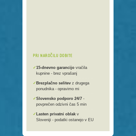
Preko 250 domenskih končnic
Varna, hitra in enostavna
registracija
Brezplačen prenos .si domen v
našo spletno mlako
PRI NAROČILU DOBITE
✓
15-dnevno garancijo
vračila
kupnine - brez vprašanj
✓
Brezplačno selitev
z drugega
ponudnika - opravimo mi
✓
Slovensko podporo 24/7
-
povprečen odzivni čas 5 min
✓
Lasten privatni oblak
v
Sloveniji - podatki ostanejo v EU