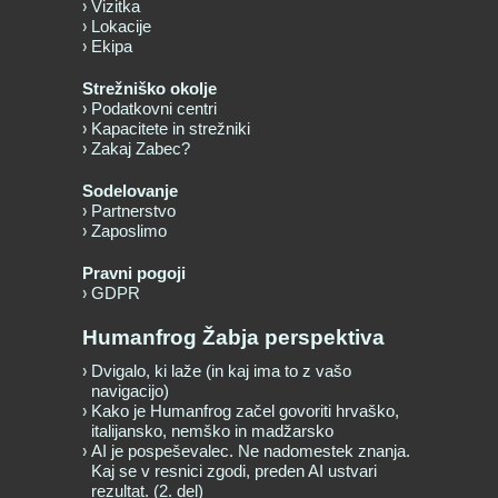
Vizitka
Lokacije
Ekipa
Strežniško okolje
Podatkovni centri
Kapacitete in strežniki
Zakaj Zabec?
Sodelovanje
Partnerstvo
Zaposlimo
Pravni pogoji
GDPR
Humanfrog Žabja perspektiva
Dvigalo, ki laže (in kaj ima to z vašo
navigacijo)
Kako je Humanfrog začel govoriti hrvaško,
italijansko, nemško in madžarsko
AI je pospeševalec. Ne nadomestek znanja.
Kaj se v resnici zgodi, preden AI ustvari
rezultat. (2. del)