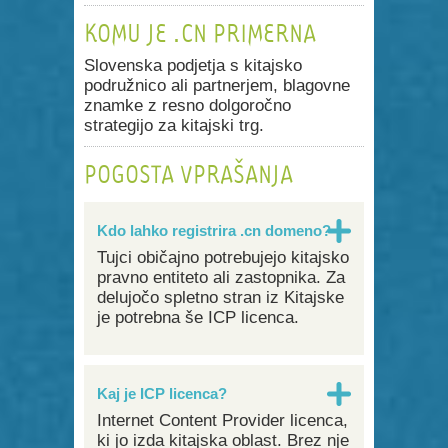
KOMU JE .CN PRIMERNA
Slovenska podjetja s kitajsko
podružnico ali partnerjem, blagovne
znamke z resno dolgoročno
strategijo za kitajski trg.
POGOSTA VPRAŠANJA
Kdo lahko registrira .cn domeno?
Tujci običajno potrebujejo kitajsko
pravno entiteto ali zastopnika. Za
delujočo spletno stran iz Kitajske
je potrebna še ICP licenca.
Kaj je ICP licenca?
Internet Content Provider licenca,
ki jo izda kitajska oblast. Brez nje