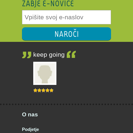
ŽABJE E-NOVICE
NAROČI
keep going
O nas
Podjetje