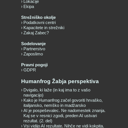
Lokacije
Ekipa
Strežniško okolje
Podatkovni centri
Kapacitete in strežniki
Zakaj Zabec?
Sodelovanje
Partnerstvo
Zaposlimo
Pravni pogoji
GDPR
Humanfrog Žabja perspektiva
Dvigalo, ki laže (in kaj ima to z vašo
navigacijo)
Kako je Humanfrog začel govoriti hrvaško,
italijansko, nemško in madžarsko
AI je pospeševalec. Ne nadomestek znanja.
Kaj se v resnici zgodi, preden AI ustvari
rezultat. (2. del)
Vsi vidijo AI rezultate. Nihče ne vidi kokpita.