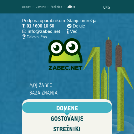
ENG
Domov
›
Domene
›
Končnice
›
.clinic
Podpora uporabnikom
Stanje omrežja
T:
01 / 600 10 50
Deluje
E:
info@zabec.net
Več
Delovni čas
MOJ ŽABEC
BAZA ZNANJA
DOMENE
GOSTOVANJE
STREŽNIKI