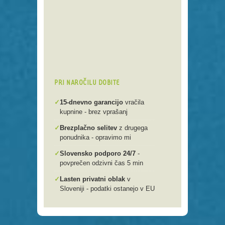
Preko 250 domenskih končnic
Varna, hitra in enostavna
registracija
Brezplačen prenos .si domen v
našo spletno mlako
PRI NAROČILU DOBITE
✓
15-dnevno garancijo
vračila
kupnine - brez vprašanj
✓
Brezplačno selitev
z drugega
ponudnika - opravimo mi
✓
Slovensko podporo 24/7
-
povprečen odzivni čas 5 min
✓
Lasten privatni oblak
v
Sloveniji - podatki ostanejo v EU