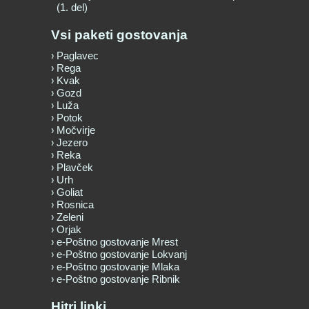
(1. del)
Vsi paketi gostovanja
Paglavec
Rega
Kvak
Gozd
Luža
Potok
Močvirje
Jezero
Reka
Plavček
Urh
Goliat
Rosnica
Zeleni
Orjak
e-Poštno gostovanje Mrest
e-Poštno gostovanje Lokvanj
e-Poštno gostovanje Mlaka
e-Poštno gostovanje Ribnik
Hitri linki