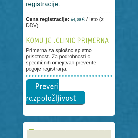
registracije.
Cena registracije:
/ leto (z
64,00 €
DDV)
KOMU JE .CLINIC PRIMERNA
Primerna za splošno spletno
prisotnost. Za podrobnosti o
specifičnih omejitvah preverite
pogoje registrarja.
Preveri
razpoložljivost
Proces registracije je poenostavljen