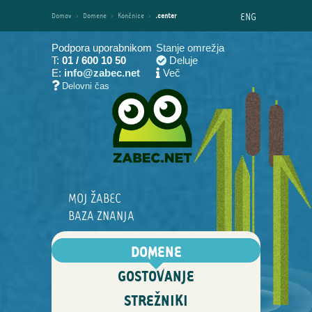
ENG
Domov
›
Domene
›
Končnice
›
.center
Podpora uporabnikom
Stanje omrežja
T:
01 / 600 10 50
Deluje
E:
info@zabec.net
Več
Delovni čas
MOJ ŽABEC
BAZA ZNANJA
DOMENE
GOSTOVANJE
STREŽNIKI