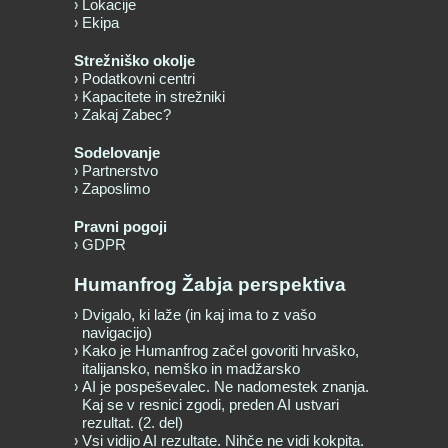
Lokacije
Ekipa
Strežniško okolje
Podatkovni centri
Kapacitete in strežniki
Zakaj Zabec?
Sodelovanje
Partnerstvo
Zaposlimo
Pravni pogoji
GDPR
Humanfrog Žabja perspektiva
Dvigalo, ki laže (in kaj ima to z vašo
navigacijo)
Kako je Humanfrog začel govoriti hrvaško,
italijansko, nemško in madžarsko
AI je pospeševalec. Ne nadomestek znanja.
Kaj se v resnici zgodi, preden AI ustvari
rezultat. (2. del)
Vsi vidijo AI rezultate. Nihče ne vidi kokpita.