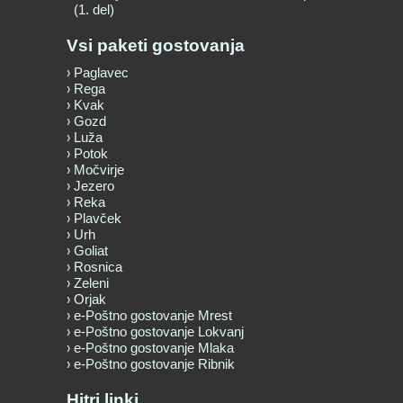
(1. del)
Vsi paketi gostovanja
Paglavec
Rega
Kvak
Gozd
Luža
Potok
Močvirje
Jezero
Reka
Plavček
Urh
Goliat
Rosnica
Zeleni
Orjak
e-Poštno gostovanje Mrest
e-Poštno gostovanje Lokvanj
e-Poštno gostovanje Mlaka
e-Poštno gostovanje Ribnik
Hitri linki