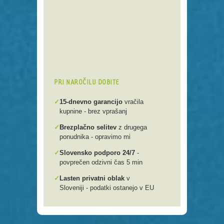
Preko 250 domenskih končnic
Varna, hitra in enostavna
registracija
Brezplačen prenos .si domen v
našo spletno mlako
PRI NAROČILU DOBITE
✓
15-dnevno garancijo
vračila
kupnine - brez vprašanj
✓
Brezplačno selitev
z drugega
ponudnika - opravimo mi
✓
Slovensko podporo 24/7
-
povprečen odzivni čas 5 min
✓
Lasten privatni oblak
v
Sloveniji - podatki ostanejo v EU