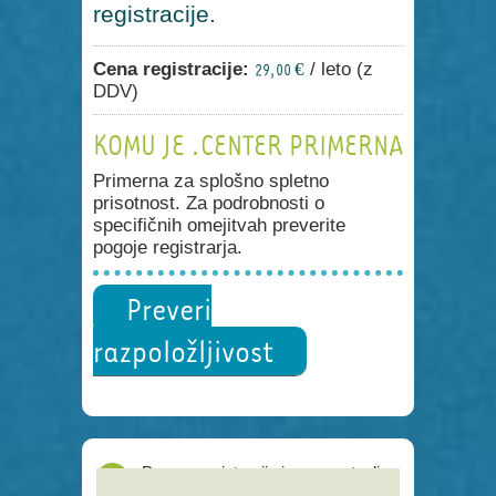
registracije.
Cena registracije:
/ leto (z
29,00 €
DDV)
KOMU JE .CENTER PRIMERNA
Primerna za splošno spletno
prisotnost. Za podrobnosti o
specifičnih omejitvah preverite
pogoje registrarja.
Preveri
razpoložljivost
Proces registracije je poenostavljen