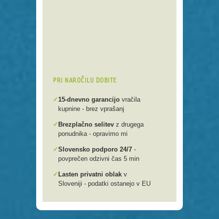
Preko 250 domenskih končnic
Varna, hitra in enostavna
registracija
Brezplačen prenos .si domen v
našo spletno mlako
PRI NAROČILU DOBITE
✓
15-dnevno garancijo
vračila
kupnine - brez vprašanj
✓
Brezplačno selitev
z drugega
ponudnika - opravimo mi
✓
Slovensko podporo 24/7
-
povprečen odzivni čas 5 min
✓
Lasten privatni oblak
v
Sloveniji - podatki ostanejo v EU