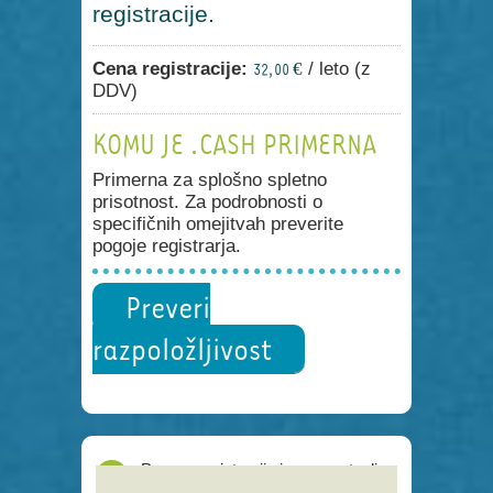
registracije.
Cena registracije:
/ leto (z
32,00 €
DDV)
KOMU JE .CASH PRIMERNA
Primerna za splošno spletno
prisotnost. Za podrobnosti o
specifičnih omejitvah preverite
pogoje registrarja.
Preveri
razpoložljivost
Proces registracije je poenostavljen