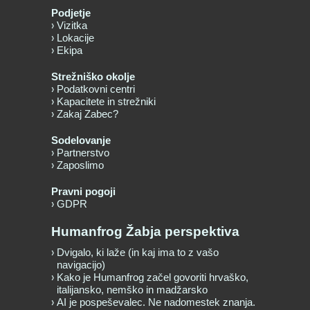
Podjetje
Vizitka
Lokacije
Ekipa
Strežniško okolje
Podatkovni centri
Kapacitete in strežniki
Zakaj Zabec?
Sodelovanje
Partnerstvo
Zaposlimo
Pravni pogoji
GDPR
Humanfrog Žabja perspektiva
Dvigalo, ki laže (in kaj ima to z vašo
navigacijo)
Kako je Humanfrog začel govoriti hrvaško,
italijansko, nemško in madžarsko
AI je pospeševalec. Ne nadomestek znanja.