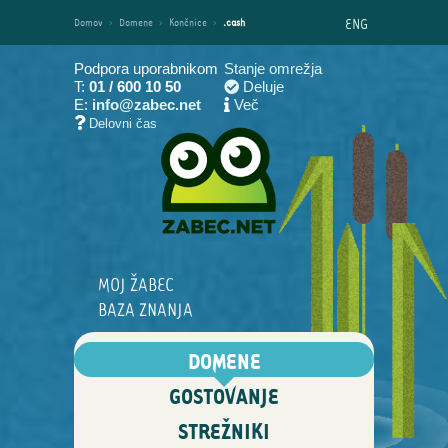
ENG
Domov
›
Domene
›
Končnice
›
.cash
Podpora uporabnikom
Stanje omrežja
T:
01 / 600 10 50
Deluje
E:
info@zabec.net
Več
Delovni čas
MOJ ŽABEC
BAZA ZNANJA
DOMENE
GOSTOVANJE
STREŽNIKI