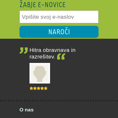
ŽABJE E-NOVICE
NAROČI
Hitra obravnava in
razrešitev.
O nas