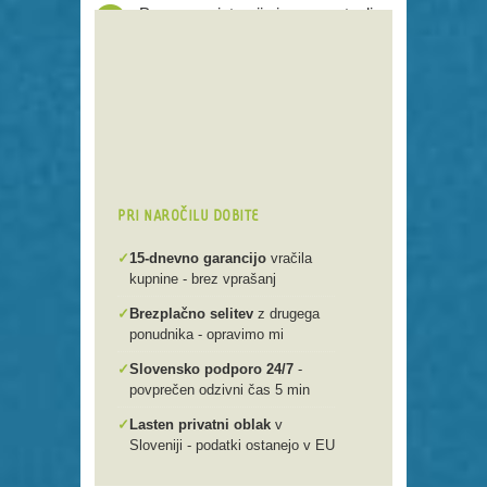
Proces registracije je poenostavljen
Preko 250 domenskih končnic
Varna, hitra in enostavna
registracija
Brezplačen prenos .si domen v
našo spletno mlako
PRI NAROČILU DOBITE
✓
15-dnevno garancijo
vračila
kupnine - brez vprašanj
✓
Brezplačno selitev
z drugega
ponudnika - opravimo mi
✓
Slovensko podporo 24/7
-
povprečen odzivni čas 5 min
✓
Lasten privatni oblak
v
Sloveniji - podatki ostanejo v EU