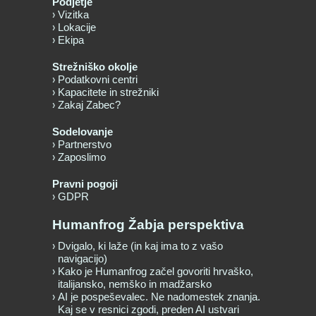
Podjetje
Vizitka
Lokacije
Ekipa
Strežniško okolje
Podatkovni centri
Kapacitete in strežniki
Zakaj Zabec?
Sodelovanje
Partnerstvo
Zaposlimo
Pravni pogoji
GDPR
Humanfrog Žabja perspektiva
Dvigalo, ki laže (in kaj ima to z vašo
navigacijo)
Kako je Humanfrog začel govoriti hrvaško,
italijansko, nemško in madžarsko
AI je pospeševalec. Ne nadomestek znanja.
Kaj se v resnici zgodi, preden AI ustvari