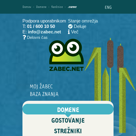
ENG
Domov
›
Domene
›
Končnice
›
.career
Podpora uporabnikom
Stanje omrežja
T:
01 / 600 10 50
Deluje
E:
info@zabec.net
Več
Delovni čas
MOJ ŽABEC
BAZA ZNANJA
DOMENE
GOSTOVANJE
STREŽNIKI