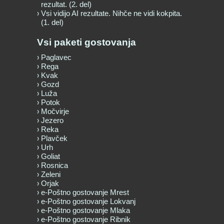
rezultat. (2. del)
Vsi vidijo AI rezultate. Nihče ne vidi kokpita.
(1. del)
Vsi paketi gostovanja
Paglavec
Rega
Kvak
Gozd
Luža
Potok
Močvirje
Jezero
Reka
Plavček
Urh
Goliat
Rosnica
Zeleni
Orjak
e-Poštno gostovanje Mrest
e-Poštno gostovanje Lokvanj
e-Poštno gostovanje Mlaka
e-Poštno gostovanje Ribnik