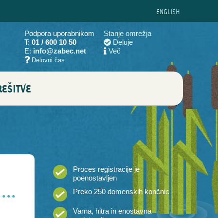
ENG
LISH
Podpora uporabnikom
Stanje omrežja
T:
01 / 600 10 50
Deluje
E:
info@zabec.net
Več
Delovni čas
EŠITVE
Proces registracije je
poenostavljen
Preko 250 domenskih končnic
Varna, hitra in enostavna