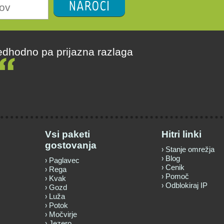
NAROČI
redhodno pa prijazna razlaga
Vsi paketi
Hitri linki
gostovanja
Stanje omrežja
Blog
Paglavec
Cenik
Rega
Pomoč
Kvak
Odblokiraj IP
Gozd
Luža
Potok
Močvirje
Jezero