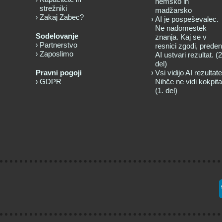
nemško in
strežniki
madžarsko
Zakaj Zabec?
AI je pospeševalec.
Ne nadomestek
Sodelovanje
znanja. Kaj se v
Partnerstvo
resnici zgodi, preden
Zaposlimo
AI ustvari rezultat. (2
del)
Pravni pogoji
Vsi vidijo AI rezultate
GDPR
Nihče ne vidi kokpita
(1. del)