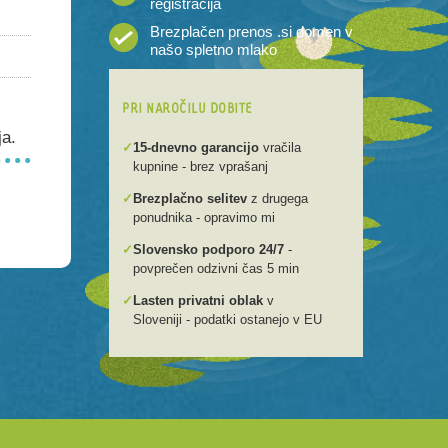
registracija
Brezplačen prenos .si domen v
našo spletno mlako
PRI NAROČILU DOBITE
ja.
✓
15-dnevno garancijo
vračila
kupnine - brez vprašanj
✓
Brezplačno selitev
z drugega
ponudnika - opravimo mi
✓
Slovensko podporo 24/7
-
povprečen odzivni čas 5 min
✓
Lasten privatni oblak
v
Sloveniji - podatki ostanejo v EU