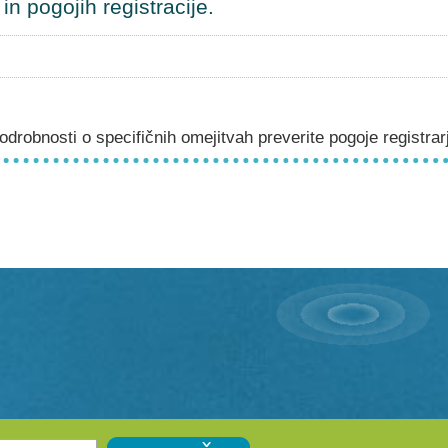
n pogojih registracije.
drobnosti o specifičnih omejitvah preverite pogoje registrar