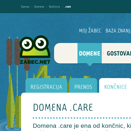
Domov
›
Domene
›
Končnice
›
.care
MOJ ŽABEC
·
BAZA ZNANJ
DOMENE
GOSTOVA
·
REGISTRACIJA
PRENOS
KONČNICE
DOMENA .CARE
Domena .care je ena od končnic, ki 