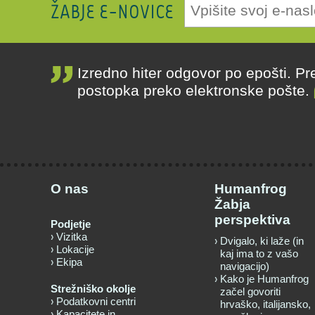
ŽABJE E-NOVICE
Izredno hiter odgovor po epošti. P
postopka preko elektronske pošte.
O nas
Humanfrog
Žabja
perspektiva
Podjetje
Vizitka
Dvigalo, ki laže (in
Lokacije
kaj ima to z vašo
Ekipa
navigacijo)
Kako je Humanfrog
Strežniško okolje
začel govoriti
Podatkovni centri
hrvaško, italijansko,
Kapacitete in