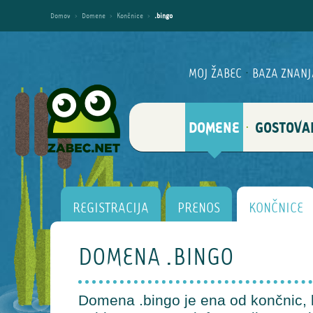
Domov
›
Domene
›
Končnice
›
.bingo
MOJ ŽABEC
·
BAZA ZNANJ
DOMENE
GOSTOVA
·
REGISTRACIJA
PRENOS
KONČNICE
DOMENA .BINGO
Domena .bingo je ena od končnic, ki