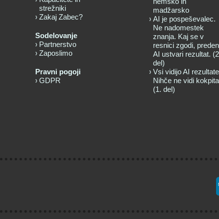
nemško in
strežniki
madžarsko
Zakaj Zabec?
AI je pospeševalec.
Ne nadomestek
Sodelovanje
znanja. Kaj se v
Partnerstvo
resnici zgodi, preden
Zaposlimo
AI ustvari rezultat. (2
del)
Pravni pogoji
Vsi vidijo AI rezultate
GDPR
Nihče ne vidi kokpita
(1. del)