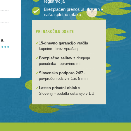
registracija
Brezplačen prenos .si domen v
našo spletno mlako
PRI NAROČILU DOBITE
ja.
✓
15-dnevno garancijo
vračila
kupnine - brez vprašanj
✓
Brezplačno selitev
z drugega
ponudnika - opravimo mi
✓
Slovensko podporo 24/7
-
povprečen odzivni čas 5 min
✓
Lasten privatni oblak
v
Sloveniji - podatki ostanejo v EU