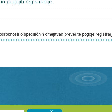
n pogojih registracije.
drobnosti o specifičnih omejitvah preverite pogoje registrar