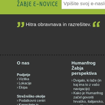
ŽABJE E-NOVICE
Hitra obravnava in razrešitev.
O nas
Humanfrog
Žabja
perspektiva
Podjetje
Vizitka
Dvigalo, ki laže (in
Lokacije
kaj ima to z vašo
Ekipa
navigacijo)
Kako je Humanfrog
Strežniško okolje
začel govoriti
Podatkovni centri
hrvaško, italijansko,
Kapacitete in