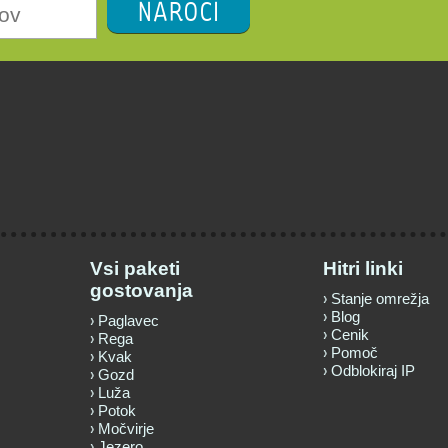
NAROČI
Vsi paketi
Hitri linki
gostovanja
Stanje omrežja
Blog
Paglavec
Cenik
Rega
Pomoč
Kvak
Odblokiraj IP
Gozd
Luža
Potok
Močvirje
Jezero