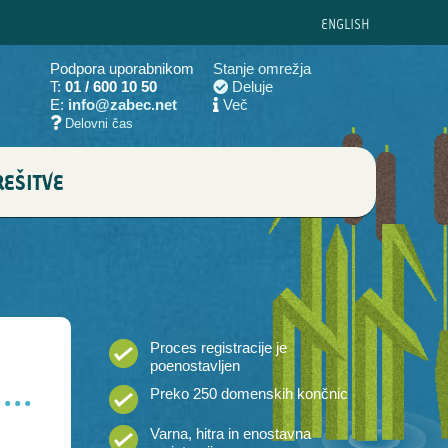
ENG
LISH
Podpora uporabnikom
Stanje omrežja
T:
01 / 600 10 50
Deluje
E:
info@zabec.net
Več
Delovni čas
EŠITVE
Proces registracije je
poenostavljen
Preko 250 domenskih končnic
Varna, hitra in enostavna