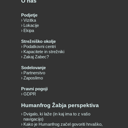
O nas
Podjetje
Vizitka
Lokacije
Ekipa
Strežniško okolje
Podatkovni centri
Kapacitete in strežniki
Zakaj Zabec?
Sodelovanje
Partnerstvo
Zaposlimo
Pravni pogoji
GDPR
Humanfrog Žabja perspektiva
Dvigalo, ki laže (in kaj ima to z vašo
navigacijo)
Kako je Humanfrog začel govoriti hrvaško,