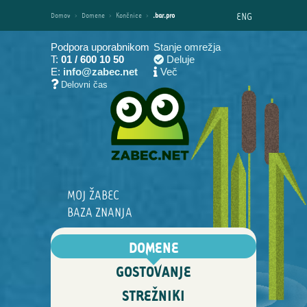
ENG
Domov
›
Domene
›
Končnice
›
.bar.pro
Podpora uporabnikom
Stanje omrežja
T:
01 / 600 10 50
Deluje
E:
info@zabec.net
Več
Delovni čas
MOJ ŽABEC
BAZA ZNANJA
DOMENE
GOSTOVANJE
STREŽNIKI