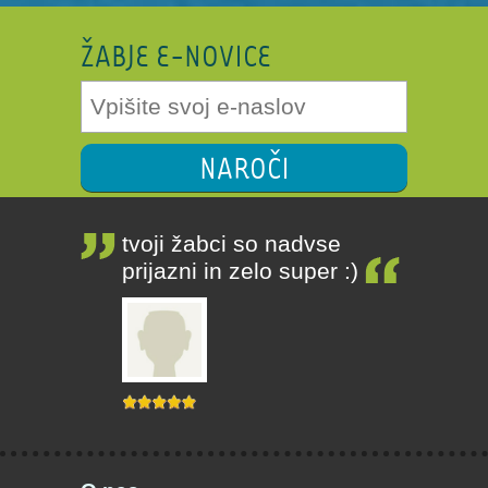
ŽABJE E-NOVICE
NAROČI
tvoji žabci so nadvse
prijazni in zelo super :)