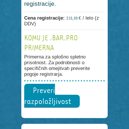
registracije.
Cena registracije:
/ leto (z
210,00 €
DDV)
KOMU JE .BAR.PRO
PRIMERNA
Primerna za splošno spletno
prisotnost. Za podrobnosti o
specifičnih omejitvah preverite
pogoje registrarja.
Preveri
razpoložljivost