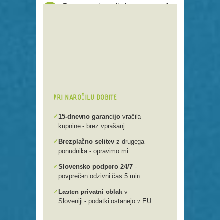
Proces registracije je poenostavljen
Preko 250 domenskih končnic
Varna, hitra in enostavna
registracija
Brezplačen prenos .si domen v
našo spletno mlako
PRI NAROČILU DOBITE
✓
15-dnevno garancijo
vračila
kupnine - brez vprašanj
✓
Brezplačno selitev
z drugega
ponudnika - opravimo mi
✓
Slovensko podporo 24/7
-
povprečen odzivni čas 5 min
✓
Lasten privatni oblak
v
Sloveniji - podatki ostanejo v EU