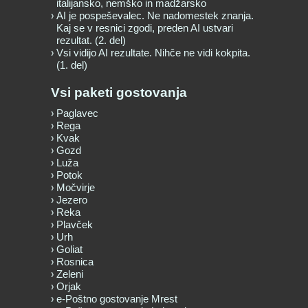
italijansko, nemško in madžarsko
AI je pospeševalec. Ne nadomestek znanja.
Kaj se v resnici zgodi, preden AI ustvari
rezultat. (2. del)
Vsi vidijo AI rezultate. Nihče ne vidi kokpita.
(1. del)
Vsi paketi gostovanja
Paglavec
Rega
Kvak
Gozd
Luža
Potok
Močvirje
Jezero
Reka
Plavček
Urh
Goliat
Rosnica
Zeleni
Orjak
e-Poštno gostovanje Mrest