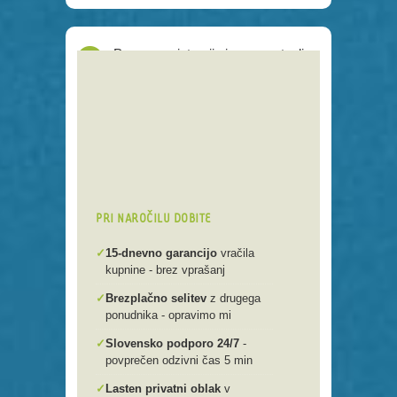
Proces registracije je poenostavljen
Preko 250 domenskih končnic
Varna, hitra in enostavna
registracija
Brezplačen prenos .si domen v
našo spletno mlako
PRI NAROČILU DOBITE
✓
15-dnevno garancijo
vračila
kupnine - brez vprašanj
✓
Brezplačno selitev
z drugega
ponudnika - opravimo mi
✓
Slovensko podporo 24/7
-
povprečen odzivni čas 5 min
✓
Lasten privatni oblak
v