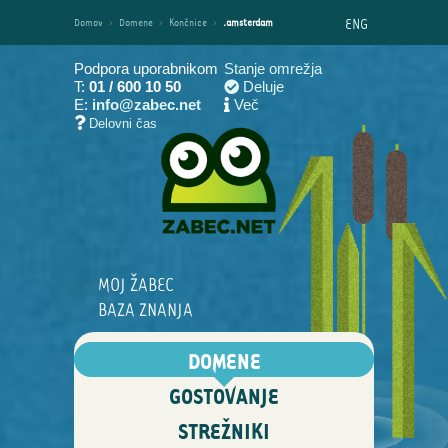
ENG
Domov
›
Domene
›
Končnice
›
.amsterdam
Podpora uporabnikom
Stanje omrežja
T:
01 / 600 10 50
Deluje
E:
info@zabec.net
Več
Delovni čas
MOJ ŽABEC
BAZA ZNANJA
DOMENE
GOSTOVANJE
STREŽNIKI