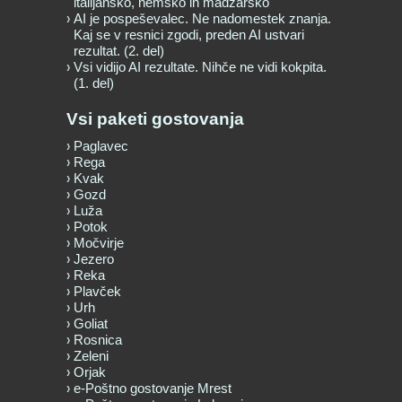
italijansko, nemško in madžarsko
AI je pospeševalec. Ne nadomestek znanja.
Kaj se v resnici zgodi, preden AI ustvari
rezultat. (2. del)
Vsi vidijo AI rezultate. Nihče ne vidi kokpita.
(1. del)
Vsi paketi gostovanja
Paglavec
Rega
Kvak
Gozd
Luža
Potok
Močvirje
Jezero
Reka
Plavček
Urh
Goliat
Rosnica
Zeleni
Orjak
e-Poštno gostovanje Mrest