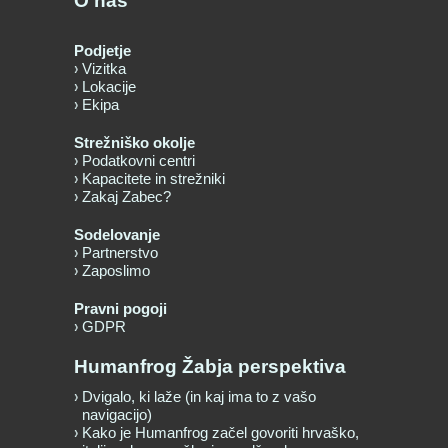
O nas
Podjetje
Vizitka
Lokacije
Ekipa
Strežniško okolje
Podatkovni centri
Kapacitete in strežniki
Zakaj Zabec?
Sodelovanje
Partnerstvo
Zaposlimo
Pravni pogoji
GDPR
Humanfrog Žabja perspektiva
Dvigalo, ki laže (in kaj ima to z vašo
navigacijo)
Kako je Humanfrog začel govoriti hrvaško,