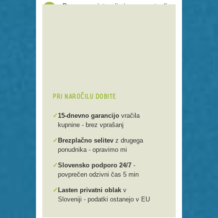
Proces registracije je poenostavljen
Preko 250 domenskih končnic
Varna, hitra in enostavna
registracija
Brezplačen prenos .si domen v
našo spletno mlako
PRI NAROČILU DOBITE
✓
15-dnevno garancijo
vračila
kupnine - brez vprašanj
✓
Brezplačno selitev
z drugega
ponudnika - opravimo mi
✓
Slovensko podporo 24/7
-
povprečen odzivni čas 5 min
✓
Lasten privatni oblak
v
Sloveniji - podatki ostanejo v EU