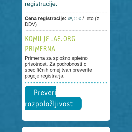
registracije.
Cena registracije:
/ leto (z
39,00 €
DDV)
KOMU JE .AE.ORG
PRIMERNA
Primerna za splošno spletno
prisotnost. Za podrobnosti o
specifičnih omejitvah preverite
pogoje registrarja.
Preveri
razpoložljivost