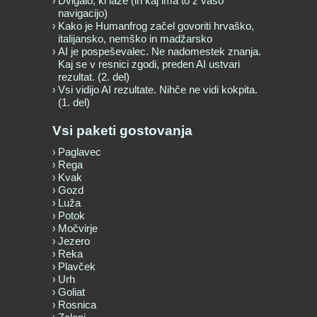
Dvigalo, ki laže (in kaj ima to z vašo
navigacijo)
Kako je Humanfrog začel govoriti hrvaško,
italijansko, nemško in madžarsko
AI je pospeševalec. Ne nadomestek znanja.
Kaj se v resnici zgodi, preden AI ustvari
rezultat. (2. del)
Vsi vidijo AI rezultate. Nihče ne vidi kokpita.
(1. del)
Vsi paketi gostovanja
Paglavec
Rega
Kvak
Gozd
Luža
Potok
Močvirje
Jezero
Reka
Plavček
Urh
Goliat
Rosnica