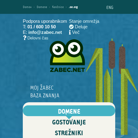
ENG
Domov
›
Domene
›
Končnice
›
.ae.org
Podpora uporabnikom
Stanje omrežja
T:
01 / 600 10 50
Deluje
E:
info@zabec.net
Več
Delovni čas
MOJ ŽABEC
BAZA ZNANJA
DOMENE
GOSTOVANJE
STREŽNIKI